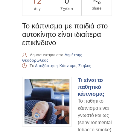
12
0
Share
Αυγ
Σχόλια
Το κάπνισμα με παιδιά στο
αυτοκίνητο είναι ιδιαίτερα
επικίνδυνο
Δημοσιευτηκε απο
Δημήτρης
Θεοδορωλέας
Σε
Απεξάρτηση
,
Κάπνισμα
,
Στήλες
Tι είναι το
παθητικό
κάπνισμα;
Το παθητικό
κάπνισμα είναι
γνωστό και ως
(senvironmental
tobacco smoke)