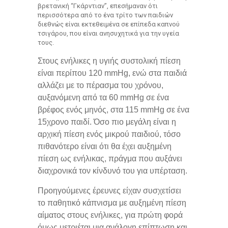
βρετανική “Γκάρντιαν”, επεσήμαναν ότι
περισσότερα από το ένα τρίτο των παιδιών
διεθνώς είναι εκτεθειμένα σε επίπεδα καπνού
τσιγάρου, που είναι ανησυχητικά για την υγεία
τους.
Στους ενήλικες η υγιής συστολική πίεση
είναι περίπου 120 mmHg, ενώ στα παιδιά
αλλάζει με το πέρασμα του χρόνου,
αυξανόμενη από τα 60 mmHg σε ένα
βρέφος ενός μηνός, στα 115 mmHg σε ένα
15χρονο παιδί. Όσο πιο μεγάλη είναι η
αρχική πίεση ενός μικρού παιδιού, τόσο
πιθανότερο είναι ότι θα έχει αυξημένη
πίεση ως ενήλικας, πράγμα που αυξάνει
διαχρονικά τον κίνδυνό του για υπέρταση.
Προηγούμενες έρευνες είχαν συσχετίσει
το παθητικό κάπνισμα με αυξημένη πίεση
αίματος στους ενήλικες, για πρώτη φορά
όμως μετριέται μια ανάλογη επίπτωση και