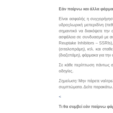
Εάν παίρνω και άλλα φάρμ
Είναι ασφαλής η συγχορήγηση
υδροχλωρική μεπεριδίνη (πεθι
σημαντικό να διακόψετε την 
ασφάλεια σε συνδυασμό με αν
Reuptake Inhibitors – SSRIs)
(σιταλοπράμη), κτλ. και στα
(διαζεπάμη), φάρμακα για την
Σε κάθε περίπτωση πάντως σ
οδηγίες.
Σημείωση:
Μην πάρετε ναλτρεξ
συμπτώματα. Δείτε παρακάτω.
<
Τι θα συμβεί εάν παίρνω φά