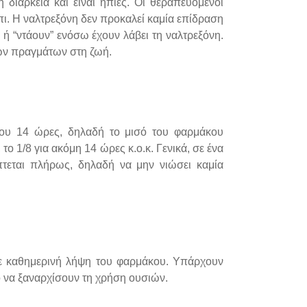
διάρκεια και είναι ήπιες. Οι θεραπευόμενοι
άπι. Η ναλτρεξόνη δεν προκαλεί καμία επίδραση
 ή “ντάουν” ενόσω έχουν λάβει τη ναλτρεξόνη.
λων πραγμάτων στη ζωή.
ίπου 14 ώρες, δηλαδή το μισό του φαρμάκου
ο 1/8 για ακόμη 14 ώρες κ.ο.κ. Γενικά, σε ένα
τεται πλήρως, δηλαδή να μην νιώσει καμία
 με καθημερινή λήψη του φαρμάκου. Υπάρχουν
 να ξαναρχίσουν τη χρήση ουσιών.