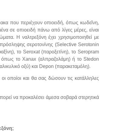
μακα που περιέχουν οπιοειδή, όπως κωδεΐνη,
ένα σε οπιοειδή πάνω από λίγες μέρες, είναι
ώματα. Η ναλτρεξόνη έχει χρησιμοποιηθεί με
πρόσληψης σεροτονίνης (Selective Serotonin
αξίνη), το Seroxat (παροξετίνη), το Seropram
κά όπως το Xanax (αλπραζολάμη) ή το Stedon
αλικυλικό οξύ) και Depon (παρακεταμόλη).
ι οποίοι και θα σας δώσουν τις κατάλληλες
μπορεί να προκαλέσει άμεσα σοβαρά στερητικά
εξόνη;