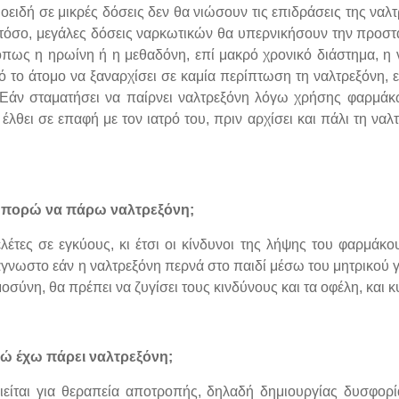
οειδή σε μικρές δόσεις δεν θα νιώσουν τις επιδράσεις της ν
τόσο, μεγάλες δόσεις ναρκωτικών θα υπερνικήσουν την προστα
 όπως η ηρωίνη ή η μεθαδόνη, επί μακρό χρονικό διάστημα, η 
ό το άτομο να ξαναρχίσει σε καμία περίπτωση τη ναλτρεξόνη, 
 Εάν σταματήσει να παίρνει ναλτρεξόνη λόγω χρήσης φαρμάκ
έλθει σε επαφή με τον ιατρό του, πριν αρχίσει και πάλι τη να
 μπορώ να πάρω ναλτρεξόνη;
λέτες σε εγκύους, κι έτσι οι κίνδυνοι της λήψης του φαρμάκο
άγνωστο εάν η ναλτρεξόνη περνά στο παιδί μέσω του μητρικού 
μοσύνη, θα πρέπει να ζυγίσει τους κινδύνους και τα οφέλη, και 
ενώ έχω πάρει ναλτρεξόνη;
ιείται για θεραπεία αποτροπής, δηλαδή δημιουργίας δυσφο