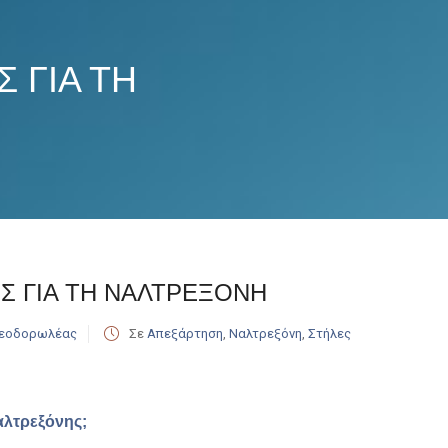
 ΓΙΑ ΤΗ
Σ ΓΙΑ ΤΗ ΝΑΛΤΡΕΞΟΝΗ
Θεοδορωλέας
Σε
Απεξάρτηση
,
Ναλτρεξόνη
,
Στήλες
αλτρεξόνης;