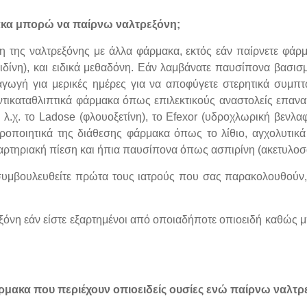
ακα μπορώ να παίρνω ναλτρεξόνη;
 της ναλτρεξόνης με άλλα φάρμακα, εκτός εάν παίρνετε φάρ
δίνη), και ειδικά μεθαδόνη. Εάν λαμβάνατε παυσίπονα βασισμ
αγωγή για μερικές ημέρες για να αποφύγετε στερητικά συμπτ
τικαταθλιπτικά φάρμακα όπως επιλεκτικούς αναστολείς επανα
, λ.χ. το Ladose (φλουοξετίνη), το Efexor (υδροχλωρική βενλαφ
θεροποιητικά της διάθεσης φάρμακα όπως το λίθιο, αγχολυτι
 αρτηριακή πίεση και ήπια παυσίπονα όπως ασπιρίνη (ακετυλοσ
υμβουλευθείτε πρώτα τους ιατρούς που σας παρακολουθούν, ο
όνη εάν είστε εξαρτημένοι από οποιαδήποτε οπιοειδή καθώς 
ρμακα που περιέχουν οπιοειδείς ουσίες ενώ παίρνω ναλτρ