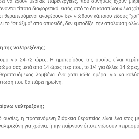
εί να έχουν μερικές παρενέργειες, που συνήθως έχουν μικρή 
άνονται τίποτα διαφορετικό, εκτός από το ότι καταπίνουν ένα χ
οι θεραπευόμενοι αναφέρουν δεν νιώθουν κάποιου είδους “χάι”
ει το “φτιάξιμο” από οπιοειδή, δεν εμποδίζει την απόλαυση άλ
η της ναλτρεξόνης;
τομο για 24-72 ώρες. Η ημιπερίοδος της ουσίας είναι περ
σώμα σας μετά από 14 ώρες περίπου, το 1/4 για άλλες 14 ώρες, τ
εραπευόμενος λαμβάνει ένα χάπι κάθε ημέρα, για να καλύπ
πτωση που θα πάρει ηρωίνη.
παίρνω ναλτρεξόνη;
ό ουσίες, η προτεινόμενη διάρκεια θεραπείας είναι ένα έτος
αλτρεξόνη για χρόνια, ή την παίρνουν όποτε νιώσουν πειρασμό