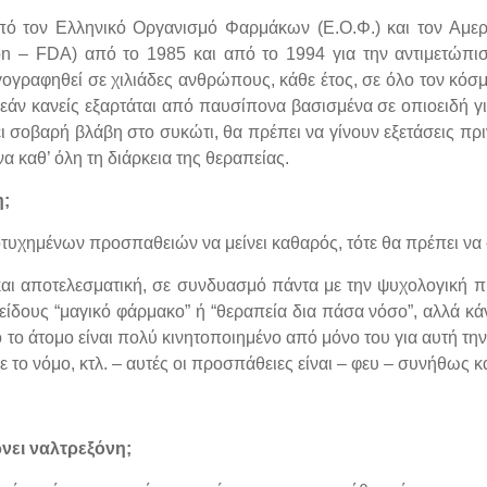
 από τον Ελληνικό Οργανισμό Φαρμάκων (Ε.Ο.Φ.) και τον Αμ
on – FDA) από το 1985 και από το 1994 για την αντιμετώπισ
ογραφηθεί σε χιλιάδες ανθρώπους, κάθε έτος, σε όλο τον κόσμο
εάν κανείς εξαρτάται από παυσίπονα βασισμένα σε οπιοειδή γι
ει σοβαρή βλάβη στο συκώτι, θα πρέπει να γίνουν εξετάσεις πρ
 καθ’ όλη τη διάρκεια της θεραπείας.
η;
οτυχημένων προσπαθειών να μείνει καθαρός, τότε θα πρέπει να 
και αποτελεσματική, σε συνδυασμό πάντα με την ψυχολογική π
 είδους “μαγικό φάρμακο” ή “θεραπεία δια πάσα νόσο”, αλλά κά
ο το άτομο είναι πολύ κινητοποιημένο από μόνο του για αυτή τη
ε το νόμο, κτλ. – αυτές οι προσπάθειες είναι – φευ – συνήθως κ
ρνει ναλτρεξόνη;