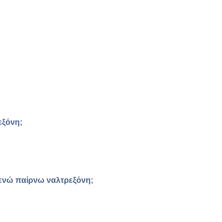
εξόνη;
 ενώ παίρνω ναλτρεξόνη;