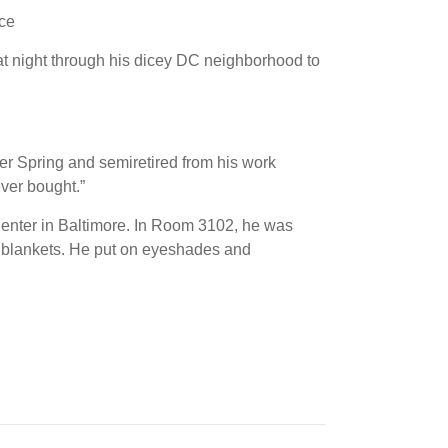
ce
 at night through his dicey DC neighborhood to
lver Spring and semiretired from his work
ver bought.”
Center in Baltimore. In Room 3102, he was
f blankets. He put on eyeshades and