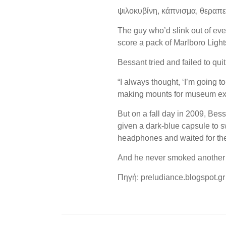
ψιλοκυβίνη, κάπνισμα, θεραπε
The guy who’d slink out of eve
score a pack of Marlboro Light
Bessant tried and failed to qu
“I always thought, ‘I’m going t
making mounts for museum exhib
But on a fall day in 2009, Be
given a dark-blue capsule to 
headphones and waited for the 
And he never smoked another c
Πηγή: preludiance.blogspot.gr