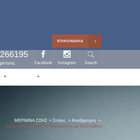
ΕΠΙΚΟΙΝΩΝΙΑ
0266195
Facebook
Instagram
Search
ηρέτησης
Η
ΑΡΘΡΑ
ΜΕΡΙΜΝΑ ΖΩΗΣ
>
Στήλες
>
Απεξάρτηση
>
Κάπνισμα – Πιθανή η Απεξάρτηση με Ψιλοκυβίνη