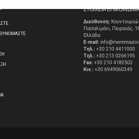
P
ΣΤΟΙΧΕΙΑ ΕΠΙΚΟΙΝΩΝΙ
Διεύθυνση:
Κουντουριώ
ΑΣΤE
Πασαλιμάνι, Πειραιάς, 1
ΥΘΥΝΟΜΑΣΤΕ
Ελλάδα
E-mail:
info@merimnazoi
Η
Tηλ.:
+30 210 4411000
ΞΗ
Tηλ.:
+30 213 0266195
Fax:
+30 210 4182502
ΑΞΗ
Κιν.:
+30 6949060349
ΙΑ