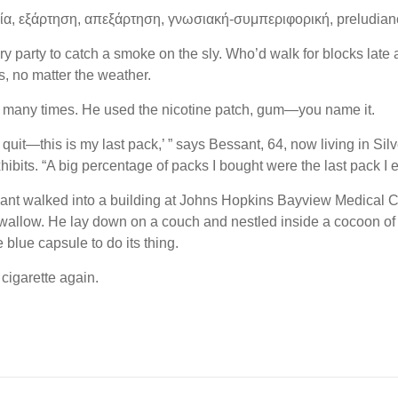
ία, εξάρτηση, απεξάρτηση, γνωσιακή-συμπεριφορική, preludian
ry party to catch a smoke on the sly. Who’d walk for blocks late
s, no matter the weather.
it many times. He used the nicotine patch, gum—you name it.
o quit—this is my last pack,’ ” says Bessant, 64, now living in Si
its. “A big percentage of packs I bought were the last pack I e
ssant walked into a building at Johns Hopkins Bayview Medical 
swallow. He lay down on a couch and nestled inside a cocoon o
blue capsule to do its thing.
igarette again.