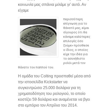
κοινωνία μας σπάνια μιλάμε γι’ αυτό. Αν
είχαμε
περισσότερη
επίγνωση για το
θάνατό μας, είμαι
σίγουρος ότι θα
κάναμε καλύτερες
επιλογές όσο
ζούμε» πρόσθεσε
ο ίδιος, ο οποίος
είχε την ιδέα για
το ασυνήθιστο
ρολόι μετά τον
θάνατο του παππού του.
Η ομάδα του Colting προσπαθεί μέσα από
την ιστοσελίδα Kickstarter να
συγκεντρώσει 25.000 δολάρια για τη
χρηματοδότηση του ρολογιού, το οποίο
κοστίζει 59 δολάρια και αναμένεται να βγει
στο εμπόριο τον Απρίλιο του 2014.