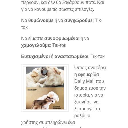
περνούν, και δεν θα ξανάρθουν ποτέ. Και
για να κάνουμε τις σωστές επιλογές.
Να
θυμώνουμε
ή να
συγχωρούμε
; Τικ-
τοκ
Να είμαστε
συνοφρυωμένοι
ή να
χαμογελούμε
; Τικ-τοκ
Ευτυχισμένοι
ή
αναστατωμένοι
; Τικ-τοκ
Όπως αναφέρει
η εφημερίδα
Daily Mail που
δημοσίευσε την
ιστορία, για να
ξεκινήσει να
λειτουργεί το
ρολόι, ο
χρήστης συμπληρώνει ένα