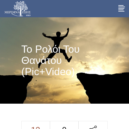
Το Ρολόι Του
Θανάτου
(pic+video)