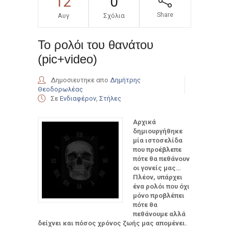
12
0
Share
Αυγ
Σχόλια
Το ρολόι του θανάτου
(pic+video)
Δημοσιευτηκε απο
Δημήτρης
Θεοδορωλέας
Σε
Ενδιαφέρον
,
Στήλες
Αρχικά
δημιουργήθηκε
μία ιστοσελίδα
που προέβλεπε
πότε θα πεθάνουν
οι γονείς μας…
Πλέον, υπάρχει
ένα ρολόι που όχι
μόνο προβλέπει
πότε θα
πεθάνουμε αλλά
δείχνει και πόσος χρόνος ζωής μας απομένει.