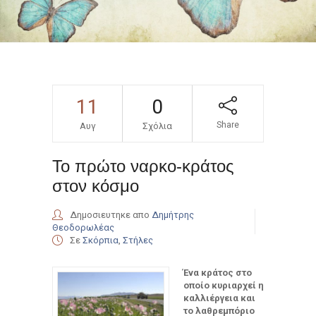
11
0
Share
Αυγ
Σχόλια
Το πρώτο ναρκο-κράτος
στον κόσμο
Δημοσιευτηκε απο
Δημήτρης
Θεοδορωλέας
Σε
Σκόρπια
,
Στήλες
Ένα κράτος στο
οποίο κυριαρχεί η
καλλιέργεια και
το λαθρεμπόριο