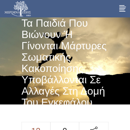
Τα Παιδιά Που
Βιώνουν Ή
Γίνονται Μάρτυρες
Σωματικής
Κακοποίησης
Υποβάλλονται Σε
Αλλαγές Στη Δομή
Του Εγκεφάλου
Τους Και
Αυξάνουν Την