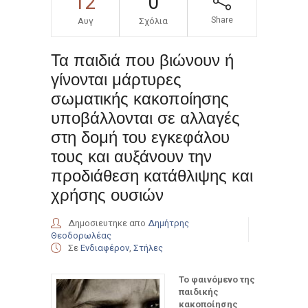
12
0
Προδιάθεση
Share
Αυγ
Σχόλια
Κατάθλιψης Και
Τα παιδιά που βιώνουν ή
Χρήσης Ουσιών
γίνονται μάρτυρες
σωματικής κακοποίησης
υποβάλλονται σε αλλαγές
στη δομή του εγκεφάλου
τους και αυξάνουν την
προδιάθεση κατάθλιψης και
χρήσης ουσιών
Δημοσιευτηκε απο
Δημήτρης
Θεοδορωλέας
Σε
Ενδιαφέρον
,
Στήλες
Το φαινόμενο της
παιδικής
κακοποίησης