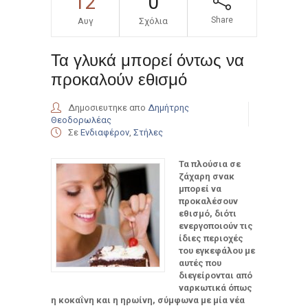
12
0
Share
Αυγ
Σχόλια
Τα γλυκά μπορεί όντως να
προκαλούν εθισμό
Δημοσιευτηκε απο
Δημήτρης
Θεοδορωλέας
Σε
Ενδιαφέρον
,
Στήλες
Τα πλούσια σε
ζάχαρη σνακ
μπορεί να
προκαλέσουν
εθισμό, διότι
ενεργοποιούν τις
ίδιες περιοχές
του εγκεφάλου με
αυτές που
διεγείρονται από
ναρκωτικά όπως
η κοκαΐνη και η ηρωίνη, σύμφωνα με μία νέα