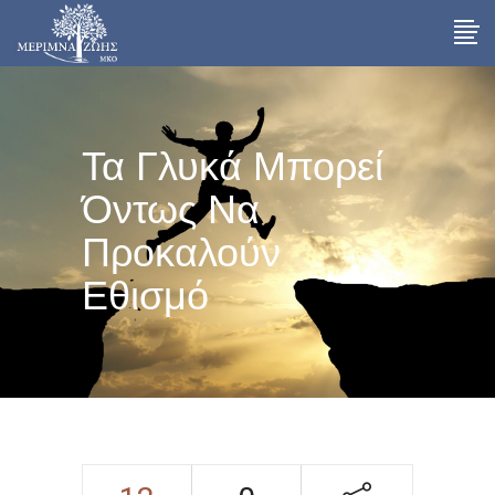
Τα Γλυκά Μπορεί
Όντως Να
Προκαλούν
Εθισμό