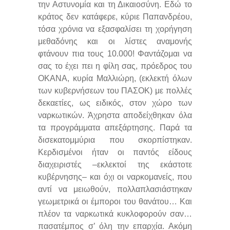
την Αστυνομία και τη Δικαιοσύνη. Εδώ το
κράτος δεν κατάφερε, κύριε Παπανδρέου,
τόσα χρόνια να εξασφαλίσει τη χορήγηση
μεθαδόνης και οι λίστες αναμονής
φτάνουν πια τους 10.000! Φαντάζομαι να
σας το έχει πει η φίλη σας, πρόεδρος του
ΟΚΑΝΑ, κυρία Μαλλιώρη, (εκλεκτή όλων
των κυβερνήσεων του ΠΑΣΟΚ) με πολλές
δεκαετίες, ως ειδικός, στον χώρο των
ναρκωτικών. Άχρηστα αποδείχθηκαν όλα
τα προγράμματα απεξάρτησης. Παρά τα
δισεκατομμύρια που σκορπίστηκαν.
Κερδισμένοι ήταν οι παντός είδους
διαχειριστές –εκλεκτοί της εκάστοτε
κυβέρνησης– και όχι οι ναρκομανείς, που
αντί να μειωθούν, πολλαπλασιάστηκαν
γεωμετρικά οι έμποροι του θανάτου… Και
πλέον τα ναρκωτικά κυκλοφορούν σαν…
πασατέμπος σ’ όλη την επαρχία. Ακόμη