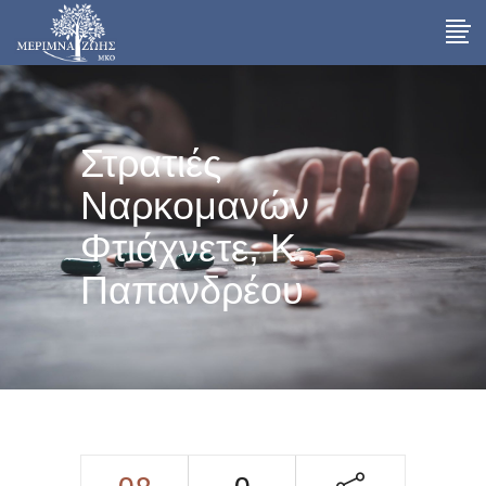
Στρατιές
Ναρκομανών
Φτιάχνετε, Κ.
Παπανδρέου