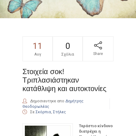
11
0
Share
Αυγ
Σχόλια
Στοιχεία σοκ!
Τριπλασιάστηκαν
κατάθλιψη και αυτοκτονίες
Δημοσιευτηκε απο
Δημήτρης
Θεοδορωλέας
Σε
Σκόρπια
,
Στήλες
Τεράστιο κίνδυνο
διατρέχει η