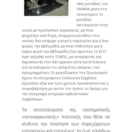
νέες μονάδες του
ΟΚΑΝΑ μέσα στα
νοσοκομεία. Οι
μονάδες
λειτουργούν στην
ουσία με προσωπικό ασφαλείας, με έναν
ψυχίατρο ανά δομή, υπάρχουν μονάδες στις
οποίες δεν υπάρχει γιατρός παρά μόνο μια ή δυο
φορές την εβδομάδα, με έναν παθολόγο μια ή
καμία φορά την εβδομάδα (την ώρα που το Εϊτζ
έχει αυξηθεί κατά 1240%), με νοσηλευτές και
θεραπευτές που δεν αρκούν ούτε κατά διάνοια
για να καλύψουν τις ελάχιστες ανάγκες των
προγραμμάτων. Οι εργαζόμενοι του Οργανισμού
έχουν να υπογράψουν Συλλογική Σύμβαση
Εργασίας εδώ και τρία χρόνια, προλειαίνοντας η
συγκυβέρνηση με αυτόν τον τρόπο το δρόμο για
την υπογραφή ατομικών εκβιαστικών
συμβάσεων.
Τα αποτελέσματα της εγκληματικής
«αντιναρκωτικής» πολιτικής που θέτει σε
κίνδυνο την ποιότητα των παρεχόμενων
υπηρεσιών και επομένως τη ζωή χιλιάδων