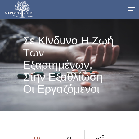
Σε Κίνδυνο Η Ζωή
Των
Εξαρτημένων,
Στην Εξαθλίωση
Οι Εργαζόμενοι