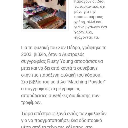
παράγουν οι ίδιοι
τα ναρκωτικά, όχι
μόνο για την
προσωπική τους
χρήση, αλλά και
για να βγάλουν ένα
χαρτζιλίκι,
εξάγοντας τα.
Για τη φυλακή του Σαν Πέδρο, γράφτηκε το
2003, βιβλίο, όταν ο Αυστραλός
συγγραφέας Rusty Young αποφάσισε να
μπει και να δει από κοντά τι συνέβαινε
στην πιο παράξενη φυλακή του κόσμου.
Στο βιβλίο του με τίτλο “Marching Powder”
ο συγγραφέας περιέγραφε τις
απαράδεκτες συνθήκες διαβίωσης των
τροφίμων.
Τώρα επέστρεψε ξανά εντός των φυλακών
για να πραγματοποιήσει ένα οδοιπορικό
μέσα από τα τείχη της κόλασης, στο