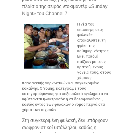
πλαίσιο της σειράς ντοκιμαντέρ «Sunday
Night» του Channel 7.
Η νέα του
επίσκεψη στις
φυλακές
αποκαλύπτει τη
φρίκη της
καθημερινότητας.
Εκεί, παιδιά
παίζουν με τους
κρατούμενους
γονείς τους, στους
χώρους
παρασκευής ναρκωτικών και συγκεκριμένα
κοκαΐνης. Ο Young, κατέγραψε τους
κατηγορούμενους για σεξουαλικά εγκλήματα να
υφίστανται ηλεκτροσόκ ή να δολοφονούνται,
καθώς εντός των φυλακών ο νόμος περνά στα
χέρια των ισχυρών.
Στη συγκεκριμένη φυλακή, δεν υπάρχουν
σωφρονιστικοί υπάλληλοι, καθώς η