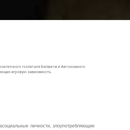
ерситетского госпиталя Белвитж и Автономного
еющих игровую зависимость.
 асоциальные личности, злоупотребляющие