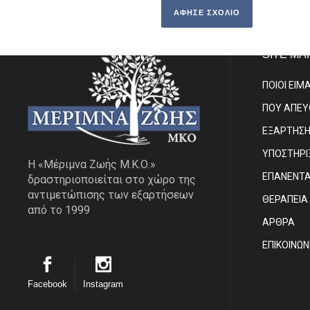
SITE MA
ΠΟΙΟΙ ΕΙΜ
ΠΟΥ ΑΠΕ
ΕΞΑΡΤΗΣ
ΥΠΟΣΤΗΡΙ
Η «Μέριμνα Ζωής Μ.Κ.Ο.»
ΕΠΑΝΕΝΤ
δραστηριοποιείται στο χώρο της
αντιμετώπισης των εξαρτήσεων
ΘΕΡΑΠΕΙΑ
από το 1999
ΑΡΘΡΑ
EΠΙΚΟΙΝΩΝ
Facebook
Instagram