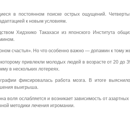
иеся в постоянном поиске острых ощущений. Четверты
адаптацией к новым условиям.
дством Хидэхико Такахаси из японского Института общ
мином.
оном счастья». Но что особенно важно — допамин к тому же
 которому привлекли молодых людей в возрасте от 20 до 3
му в нескольких лотереях.
рафии фиксировалась работа мозга. В итоге выяснило
ушения выигрыша.
на воля ослабляется и возникает зависимость от азартных
вной методики лечения игромании.