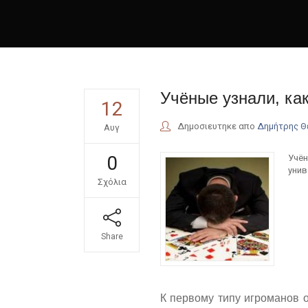
Учёные узнали, ка
12
Δημοσιευτηκε απο
Δημήτρης 
Αυγ
0
Учён
унив
Σχόλια
Share
К первому типу игроманов 