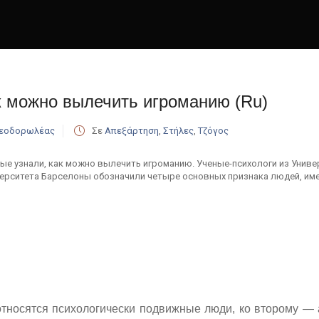
к можно вылечить игроманию (Ru)
Θεοδορωλέας
Σε
Απεξάρτηση
,
Στήλες
,
Τζόγος
ые узнали, как можно вылечить игроманию. Ученые-психологи из Унив
ерситета Барселоны обозначили четыре основных признака людей, им
относятся психологически подвижные люди, ко второму —