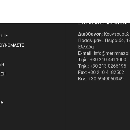
P
ΣΤΟΙΧΕΙΑ ΕΠΙΚΟΙΝΩΝΙ
Διεύθυνση:
Κουντουριώ
ΑΣΤE
Πασαλιμάνι, Πειραιάς, 1
ΥΘΥΝΟΜΑΣΤΕ
Ελλάδα
E-mail:
info@merimnazoi
Η
Tηλ.:
+30 210 4411000
ΞΗ
Tηλ.:
+30 213 0266195
Fax:
+30 210 4182502
ΑΞΗ
Κιν.:
+30 6949060349
ΙΑ