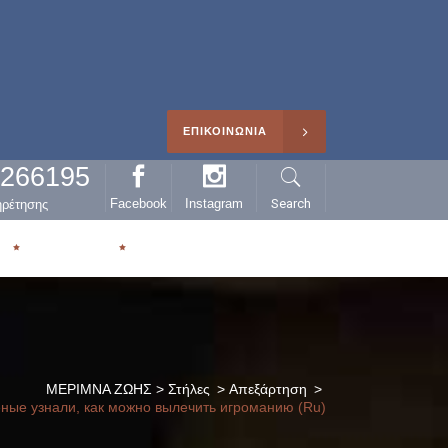
ΕΠΙΚΟΙΝΩΝΙΑ
0266195
Facebook
Instagram
Search
ηρέτησης
Η
ΑΡΘΡΑ
ΜΕΡΙΜΝΑ ΖΩΗΣ
>
Στήλες
>
Απεξάρτηση
>
ные узнали, как можно вылечить игроманию (Ru)