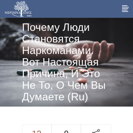
Почему Люди
Становятся
Наркоманами.
Вот Настоящая
Причина, И Это
Не То, О Чем Вы
Думаете (ru)