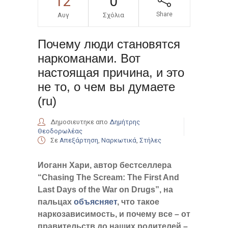
12
0
Share
Αυγ
Σχόλια
Почему люди становятся
наркоманами. Вот
настоящая причина, и это
не то, о чем вы думаете
(ru)
Δημοσιευτηκε απο
Δημήτρης
Θεοδορωλέας
Σε
Απεξάρτηση
,
Ναρκωτικά
,
Στήλες
Иоганн Хари, автор бестселлера
“Chasing The Scream: The First And
Last Days of the War on Drugs”, на
пальцах
объясняет
, что такое
наркозависимость, и почему все – от
правительств до наших родителей –