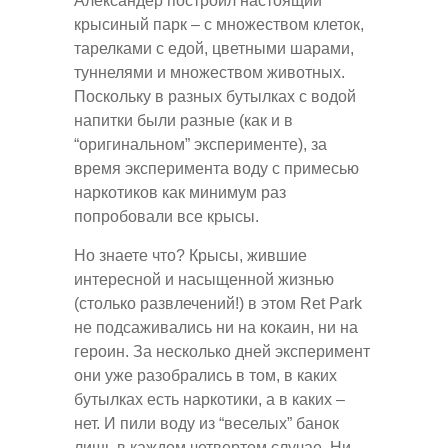
Александер построил настоящий
крысиный парк – с множеством клеток,
тарелками с едой, цветными шарами,
туннелями и множеством животных.
Поскольку в разных бутылках с водой
напитки были разные (как и в
“оригинальном” эксперименте), за
время эксперимента воду с примесью
наркотиков как минимум раз
попробовали все крысы.
Но знаете что? Крысы, жившие
интересной и насыщенной жизнью
(столько развлечений!) в этом Ret Park
не подсаживались ни на кокаин, ни на
героин. За несколько дней эксперимент
они уже разобрались в том, в каких
бутылках есть наркотики, а в каких –
нет. И пили воду из “веселых” банок
лишь в каждом четвертом случае. Ни