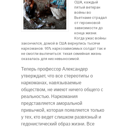
США, каждый
пятый ветеран
войны во
Вьетнаме страдал
от героиновой
зависимости до
конца жизни.
Когда ужас войны
закончился, домой в США вернулись тысячи
наркоманов. 95% наркозависимых солдат так и
не смогли вылечиться: тихая семейная жизнь
оказалась для них невыносимой.
Теперь профессор Александер
утверждает, что все стереотипы о
наркоманах, навязываемые
обществом, не имеют ничего общего с
реальностью. Наркомания
представляется аморальной
привычкой, которая появляется только
у тех, кто ведет слишком развязный и
гедонистический образ жизни. Все