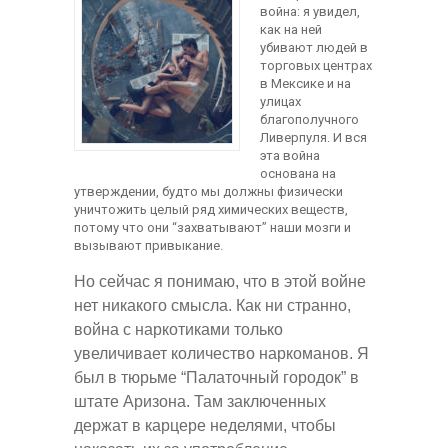
война: я увидел,
как на ней
убивают людей в
торговых центрах
в Мексике и на
улицах
благополучного
Ливерпуля. И вся
эта война
основана на
утверждении, будто мы должны физически
уничтожить целый ряд химических веществ,
потому что они “захватывают” наши мозги и
вызывают привыкание.
Но сейчас я понимаю, что в этой войне
нет никакого смысла. Как ни странно,
война с наркотиками только
увеличивает количество наркоманов. Я
был в тюрьме “Палаточный городок” в
штате Аризона. Там заключенных
держат в карцере неделями, чтобы