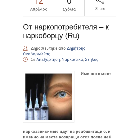
12
0
Share
Απρίλιος
Σχόλια
От наркопотребителя – к
наркоборцу (Ru)
Δημοσιευτηκε απο
Δημήτρης
Θεοδορωλέας
Σε
Απεξάρτηση
,
Ναρκωτικά
,
Στήλες
Именно с мест
наркозависимые идут на реабилитацию, и
именно на места возвращаются после неё