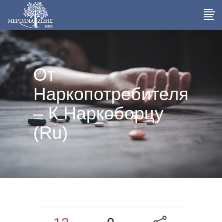
От
Наркопотребителя
– К Наркоборцу
(Ru)