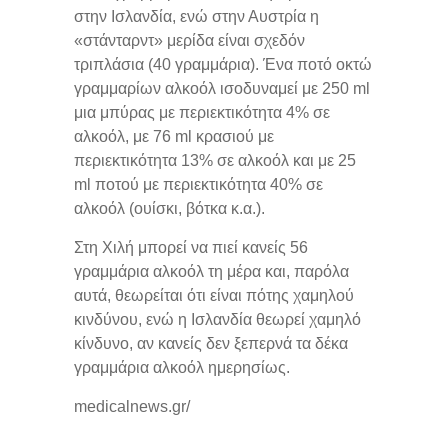
στην Ισλανδία, ενώ στην Αυστρία η
«στάνταρντ» μερίδα είναι σχεδόν
τριπλάσια (40 γραμμάρια). Ένα ποτό οκτώ
γραμμαρίων αλκοόλ ισοδυναμεί με 250 ml
μια μπύρας με περιεκτικότητα 4% σε
αλκοόλ, με 76 ml κρασιού με
περιεκτικότητα 13% σε αλκοόλ και με 25
ml ποτού με περιεκτικότητα 40% σε
αλκοόλ (ουίσκι, βότκα κ.α.).
Στη Χιλή μπορεί να πιεί κανείς 56
γραμμάρια αλκοόλ τη μέρα και, παρόλα
αυτά, θεωρείται ότι είναι πότης χαμηλού
κινδύνου, ενώ η Ισλανδία θεωρεί χαμηλό
κίνδυνο, αν κανείς δεν ξεπερνά τα δέκα
γραμμάρια αλκοόλ ημερησίως.
medicalnews.gr/