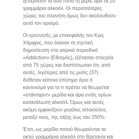
ξεπερνούν τα δύο ποτά τη μέρα, άρα τα 20
γραμμάρια αλκοόλ. Οι περισσότερες
χώρες του πλανήτη όμως δεν ακολουθούν
αυτό τον ορισμό.
Οι ερευνητές, με επικεφαλής τον Κρις
Χάμφρις, που έκαναν τη σχετική
δημοσίευση στο ιατρικό περιοδικό
«Addiction» (Εθισμός), εξέτασαν στοιχεία
από 75 χώρες και διαπίστωσαν ότι, από
αυτές, λιγότερες από τις μισές (37)
διέθεταν κάποιο επίσημο όριο ή
κανονισμό για το τι πρέπει να θεωρείται
«στάνταρντ» μερίδα και άρα εντός ορίων
κατανάλωση αλκοόλ. Όμως και αυτές
ακόμη εμφανίζουν μεγάλες αποκλίσεις
μεταξύ τους, της τάξης έως του 250%.
Έτσι, ως μερίδα ποτού θεωρούνται τα
οκτώ γραμμάρια αλκοόλ στη Βρετανία και