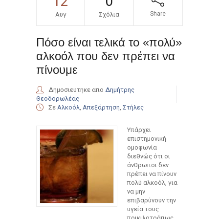
12
0
Share
Αυγ
Σχόλια
Πόσο είναι τελικά το «πολύ»
αλκοόλ που δεν πρέπει να
πίνουμε
Δημοσιευτηκε απο
Δημήτρης
Θεοδορωλέας
Σε
Αλκοόλ
,
Απεξάρτηση
,
Στήλες
Υπάρχει
επιστημονική
ομοφωνία
διεθνώς ότι οι
άνθρωποι δεν
πρέπει να πίνουν
πολύ αλκοόλ, για
να μην
επιβαρύνουν την
υγεία τους
ποικιλοτρόπως.