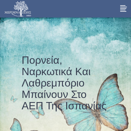
Πορνεία,
Ναρκωτικά Και
Λαθρεμπόριο
Μπαίνουν Στο
ΑΕΠ Της Ισπανίας