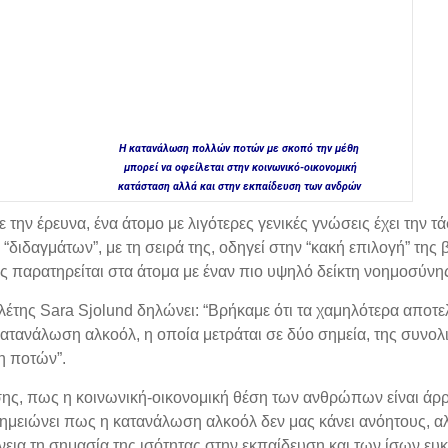
H κατανάλωση πολλών ποτών με σκοπό την μέθη
μπορεί να οφείλεται στην κοινωνικό-οικονομική
κατάσταση αλλά και στην εκπαίδευση των ανδρών
την έρευνα, ένα άτομο με λιγότερες γενικές γνώσεις έχει την 
“διδαγμάτων”, με τη σειρά της, οδηγεί στην “κακή επιλογή” τη
 παρατηρείται στα άτομα με έναν πιο υψηλό δείκτη νοημοσύνη
ελέτης Sara Sjolund δηλώνει: “Βρήκαμε ότι τα χαμηλότερα αποτε
κατανάλωση αλκοόλ, η οποία μετράται σε δύο σημεία, της συνολ
 ποτών”.
ίσης, πως η κοινωνική-οικονομική θέση των ανθρώπων είναι άρ
ημειώνει πως η κατανάλωση αλκοόλ δεν μας κάνει ανόητους, αλ
άνεια τη σημασία της ισότητας στην εκπαίδευση και των ίσων ευκα