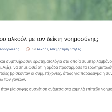
του αλκοόλ με τον δείκτη νοημοσύνης;
Θεοδορωλέας
Σε
Αλκοόλ
,
Απεξάρτηση
,
Στήλες
IQ και συμπλήρωσαν ερωτηματολόγια στα οποία συμπεριλαμβάνον
. Αξίζει να σημειωθεί ότι η ομάδα προσάρμοσε τα ερωτηματολόγ
οίες βρίσκονταν οι συμμετέχοντες, όπως για παράδειγμα η συνα
όλ των γονέων.
ς ήταν μία σαφής συσχέτιση ανάμεσα στα χαμηλά επίπεδα νοημ