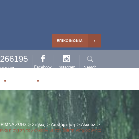
ΕΠΙΚΟΙΝΩΝΙΑ
0266195
Facebook
Instagram
Search
ηρέτησης
Η
ΑΡΘΡΑ
ΡΙΜΝΑ ΖΩΗΣ
>
Στήλες
>
Απεξάρτηση
>
Αλκοόλ
>
είναι η σχέση του αλκοόλ με τον δείκτη νοημοσύνης;