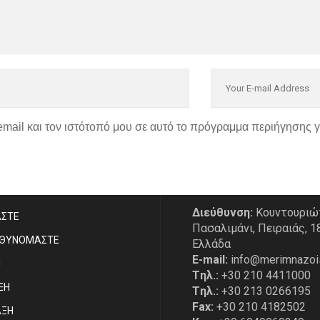
email και τον ιστότοπό μου σε αυτό το πρόγραμμα περιήγησης 
P
ΣΤΟΙΧΕΙΑ ΕΠΙΚΟΙΝΩΝΙ
Διεύθυνση:
Κουντουριώ
ΑΣΤE
Πασαλιμάνι, Πειραιάς, 1
ΥΘΥΝΟΜΑΣΤΕ
Ελλάδα
E-mail:
info@merimnazoi
Η
Tηλ.:
+30 210 4411000
ΞΗ
Tηλ.:
+30 213 0266195
Fax:
+30 210 4182502
ΑΞΗ