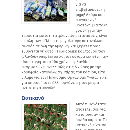
για να
επιβεβαιώσει τη
φήμη! Ακόμα και η
αμερικανική
Βοστόνη, μια πόλη
γνωστή για την
τεράστια κοινότητα ιρλανδών μεταναστών, είναι
η πόλη των ΗΠΑ με τη μεγαλύτερη κατανάλωση
αλκοόλ σε όλη την Αμερική, και ξέρετε ποιος
ευθύνεται γι’ αυτό. Η αλκοολική κουλτούρα των
Ιρλανδών υπερβαίνει λοιπόν σύνορα και έθνη, την
ίδια στιγμή που κάθε χρόνο η Ιρλανδία
σκαρφαλώνει ανελλιπώς στις 5 χώρες με την
κορυφαία κατανάλωση μπίρας του κόσμου, είτε
μιλάμε για τον Παγκόσμιο Οργανισμό Υγείας είτε
για οποιαδήποτε άλλη οργάνωση που μετρά
αντίστοιχα μεγέθη!
Βατικανό
Αυτό πιθανότατα
αποτελεί σοκ για
κάποιους, αν και
δεν θα έπρεπε. Το
Βατικανό είναι σε