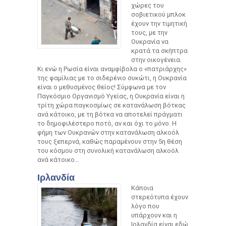
χώρες του
σοβιετικού μπλοκ
έχουν την τιμητική
τους, με την
Ουκρανία να
κρατά τα σκήπτρα
στην οικογένεια.
Κι ενώ η Ρωσία είναι αναμφίβολα ο «πατριάρχης»
της φαμίλιας με το σιδερένιο συκώτι, η Ουκρανία
είναι ο μεθυσμένος θείος! Σύμφωνα με τον
Παγκόσμιο Οργανισμό Υγείας, η Ουκρανία είναι η
τρίτη χώρα παγκοσμίως σε κατανάλωση βότκας
ανά κάτοικο, με τη βότκα να αποτελεί πράγματι
το δημοφιλέστερο ποτό, αν και όχι το μόνο. Η
φήμη των Ουκρανών στην κατανάλωση αλκοόλ
τους ξεπερνά, καθώς παραμένουν στην 5η θέση
του κόσμου στη συνολική κατανάλωση αλκοόλ
ανά κάτοικο…
Ιρλανδία
Κάποια
στερεότυπα έχουν
λόγο που
υπάρχουν και η
Ιρλανδία είναι εδώ