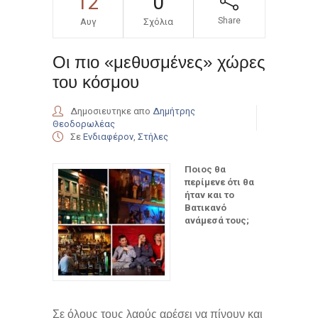
12
0
Share
Αυγ
Σχόλια
Οι πιο «μεθυσμένες» χώρες
του κόσμου
Δημοσιευτηκε απο
Δημήτρης
Θεοδορωλέας
Σε
Ενδιαφέρον
,
Στήλες
Ποιος θα
περίμενε ότι θα
ήταν και το
Βατικανό
ανάμεσά τους;
Σε όλους τους λαούς αρέσει να πίνουν και