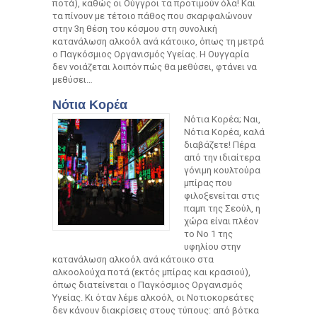
ποτά), καθώς οι Ούγγροι τα προτιμούν όλα! Και
τα πίνουν με τέτοιο πάθος που σκαρφαλώνουν
στην 3η θέση του κόσμου στη συνολική
κατανάλωση αλκοόλ ανά κάτοικο, όπως τη μετρά
ο Παγκόσμιος Οργανισμός Υγείας. Η Ουγγαρία
δεν νοιάζεται λοιπόν πώς θα μεθύσει, φτάνει να
μεθύσει…
Νότια Κορέα
Νότια Κορέα; Ναι,
Νότια Κορέα, καλά
διαβάζετε! Πέρα
από την ιδιαίτερα
γόνιμη κουλτούρα
μπίρας που
φιλοξενείται στις
παμπ της Σεούλ, η
χώρα είναι πλέον
το Νο 1 της
υφηλίου στην
κατανάλωση αλκοόλ ανά κάτοικο στα
αλκοολούχα ποτά (εκτός μπίρας και κρασιού),
όπως διατείνεται ο Παγκόσμιος Οργανισμός
Υγείας. Κι όταν λέμε αλκοόλ, οι Νοτιοκορεάτες
δεν κάνουν διακρίσεις στους τύπους: από βότκα