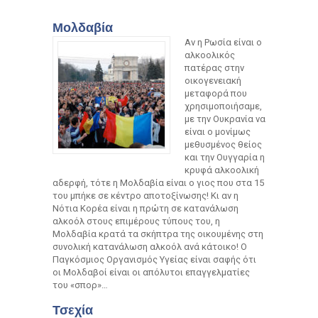
Μολδαβία
Αν η Ρωσία είναι ο
αλκοολικός
πατέρας στην
οικογενειακή
μεταφορά που
χρησιμοποιήσαμε,
με την Ουκρανία να
είναι ο μονίμως
μεθυσμένος θείος
και την Ουγγαρία η
κρυφά αλκοολική
αδερφή, τότε η Μολδαβία είναι ο γιος που στα 15
του μπήκε σε κέντρο αποτοξίνωσης! Κι αν η
Νότια Κορέα είναι η πρώτη σε κατανάλωση
αλκοόλ στους επιμέρους τύπους του, η
Μολδαβία κρατά τα σκήπτρα της οικουμένης στη
συνολική κατανάλωση αλκοόλ ανά κάτοικο! Ο
Παγκόσμιος Οργανισμός Υγείας είναι σαφής ότι
οι Μολδαβοί είναι οι απόλυτοι επαγγελματίες
του «σπορ»…
Τσεχία