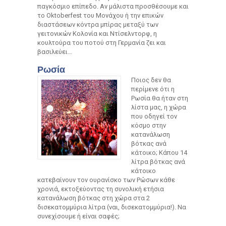
παγκόσμιο επίπεδο. Αν μάλιστα προσθέσουμε και
το Oktoberfest του Μονάχου ή την επικών
διαστάσεων κόντρα μπίρας μεταξύ των
γειτονικών Κολονία και Ντίσελντορφ, η
κουλτούρα του ποτού στη Γερμανία ζει και
βασιλεύει…
Ρωσία
Ποιος δεν θα
περίμενε ότι η
Ρωσία θα ήταν στη
λίστα μας, η χώρα
που οδηγεί τον
κόσμο στην
κατανάλωση
βότκας ανά
κάτοικο; Κάπου 14
λίτρα βότκας ανά
κάτοικο
κατεβαίνουν τον ουρανίσκο των Ρώσων κάθε
χρονιά, εκτοξεύοντας τη συνολική ετήσια
κατανάλωση βότκας στη χώρα στα 2
δισεκατομμύρια λίτρα (ναι, δισεκατομμύρια!). Να
συνεχίσουμε ή είναι σαφές;