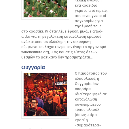
τελική ανάλυση
ένα κρατίδιο
γεμάτο από ιερείς,
που είναι γνωστοί
παγκοσμίως για
την έφεσή τους
στο κρασάκι. Κι όταν λέμε έφεση, μιλάμε απλά-
απλά για τη μεγαλύτερη κατανάλωση κρασιού
ανά κάτοικο σε ολόκληρη την οικουμένη,
σύμφωνα τουλάχιστον με τον έγκριτο οργανισμό
wineinstitute.org, μιας και στις λίστες άλλων
θεσμών το Βατικανό δεν προσμετράται…
Ουγγαρία
Ο παιδότοπος του
αλκοολικού, η
Ουγγαρία δεν
σκοράρει
ιδιαίτερα ψηλά σε
κατανάλωση
συγκεκριμένου
τύπου αλκοόλ
(όπως μπίρα,
κρασί ή
«σοβαρότερα»