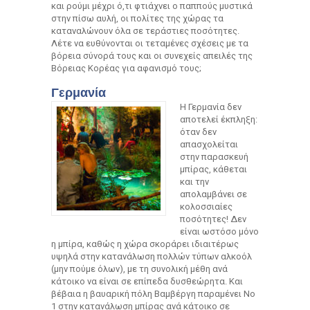
και ρούμι μέχρι ό,τι φτιάχνει ο παππούς μυστικά
στην πίσω αυλή, οι πολίτες της χώρας τα
καταναλώνουν όλα σε τεράστιες ποσότητες.
Λέτε να ευθύνονται οι τεταμένες σχέσεις με τα
βόρεια σύνορά τους και οι συνεχείς απειλές της
Βόρειας Κορέας για αφανισμό τους;
Γερμανία
Η Γερμανία δεν
αποτελεί έκπληξη:
όταν δεν
απασχολείται
στην παρασκευή
μπίρας, κάθεται
και την
απολαμβάνει σε
κολοσσιαίες
ποσότητες! Δεν
είναι ωστόσο μόνο
η μπίρα, καθώς η χώρα σκοράρει ιδιαιτέρως
υψηλά στην κατανάλωση πολλών τύπων αλκοόλ
(μην πούμε όλων), με τη συνολική μέθη ανά
κάτοικο να είναι σε επίπεδα δυσθεώρητα. Και
βέβαια η βαυαρική πόλη Βαμβέργη παραμένει Νο
1 στην κατανάλωση μπίρας ανά κάτοικο σε