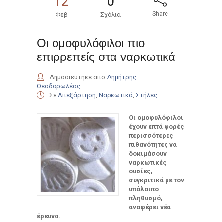
12
0
Share
Φεβ
Σχόλια
Οι ομοφυλόφιλοι πιο
επιρρεπείς στα ναρκωτικά
Δημοσιευτηκε απο
Δημήτρης
Θεοδορωλέας
Σε
Απεξάρτηση
,
Ναρκωτικά
,
Στήλες
Οι ομοφυλόφιλοι
έχουν επτά φορές
περισσότερες
πιθανότητες να
δοκιμάσουν
ναρκωτικές
ουσίες,
συγκριτικά με τον
υπόλοιπο
πληθυσμό,
αναφέρει νέα
έρευνα.