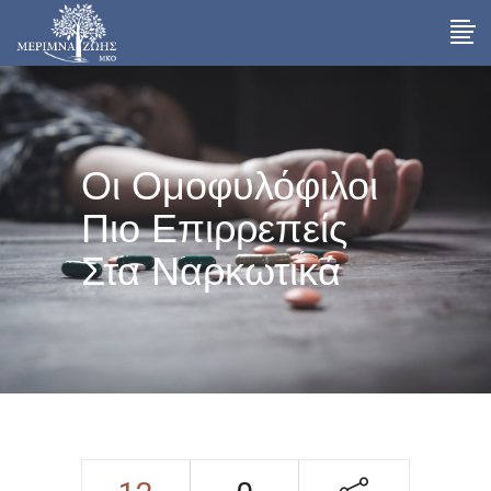
Οι Ομοφυλόφιλοι
Πιο Επιρρεπείς
Στα Ναρκωτικά