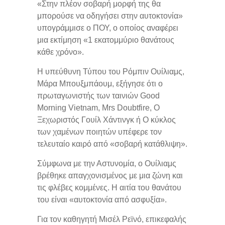
«Στην πλέον σοβαρή μορφή της θα
μπορούσε να οδηγήσει στην αυτοκτονία»
υπογράμμισε ο ΠΟΥ, ο οποίος αναφέρει
μια εκτίμηση «1 εκατομμύριο θανάτους
κάθε χρόνο».
Η υπεύθυνη Τύπου του Ρόμπιν Ουίλιαμς,
Μάρα Μπουξμπάουμ, εξήγησε ότι ο
πρωταγωνιστής των ταινιών Good
Morning Vietnam, Mrs Doubtfire, Ο
Ξεχωριστός Γουίλ Χάντινγκ ή Ο κύκλος
των χαμένων ποιητών υπέφερε τον
τελευταίο καιρό από «σοβαρή κατάθλιψη».
Σύμφωνα με την Αστυνομία, ο Ουίλιαμς
βρέθηκε απαγχονισμένος με μια ζώνη και
τις φλέβες κομμένες. Η αιτία του θανάτου
του είναι «αυτοκτονία από ασφυξία».
Για τον καθηγητή Μισέλ Ρεϊνό, επικεφαλής