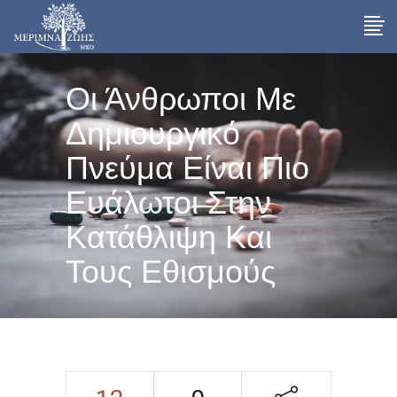
Οι Άνθρωποι Με
Δημιουργικό
Πνεύμα Είναι Πιο
Ευάλωτοι Στην
Κατάθλιψη Και
Τους Εθισμούς