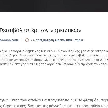
 Φεστιβάλ υπέρ των ναρκωτικών
Θεοδορωλέας
Σε
Απεξάρτηση
,
Ναρκωτικά
,
Στήλες
ακόμα μία φορά, ο Δήμαρχος Αθηναίων Γιώργος Καμίνης φροντίζει να προκαλ
δα του Δήμου Αθηναίων το 9ο αντιαπαγορευτικό φεστιβάλ, το οποίο προ
τησιογόνων ουσιών. Τη διοργάνωση επίσης, στηρίζει ο ΣΥΡΙΖΑ και οι Οικο
φεστιβάλ “απαγορεύστε τις απαγορεύσεις”, προωθούν την άρση των περι
τήτων βάση των οποίων θα πραγματοποιηθεί το φεστιβάλ, περι
ες θεραπευτικές ιδιότητες της κάνναβης, σε μία προσπάθεια τω