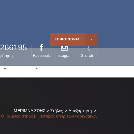
ΕΠΙΚΟΙΝΩΝΙΑ
0266195
Facebook
Instagram
Search
ηρέτησης
Η
ΑΡΘΡΑ
ΜΕΡΙΜΝΑ ΖΩΗΣ
>
Στήλες
>
Απεξάρτηση
>
Ο Καμίνης στηρίζει Φεστιβάλ υπέρ των ναρκωτικών