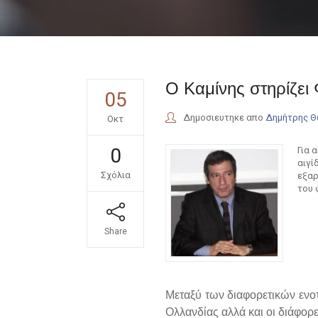
Ο Καμίνης στηρίζει
05
Δημοσιευτηκε απο
Δημήτρης 
Οκτ
0
Για 
αιγί
Σχόλια
εξαρ
του 
Share
Μεταξύ των διαφορετικών ενο
Ολλανδίας αλλά και οι διάφορ