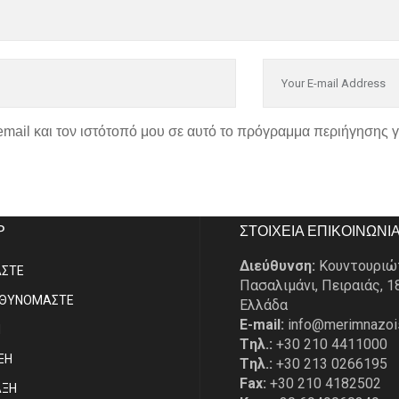
email και τον ιστότοπό μου σε αυτό το πρόγραμμα περιήγησης 
P
ΣΤΟΙΧΕΙΑ ΕΠΙΚΟΙΝΩΝΙ
Διεύθυνση:
Κουντουριώ
ΑΣΤE
Πασαλιμάνι, Πειραιάς, 1
ΥΘΥΝΟΜΑΣΤΕ
Ελλάδα
E-mail:
info@merimnazoi
Η
Tηλ.:
+30 210 4411000
ΞΗ
Tηλ.:
+30 213 0266195
Fax:
+30 210 4182502
ΑΞΗ