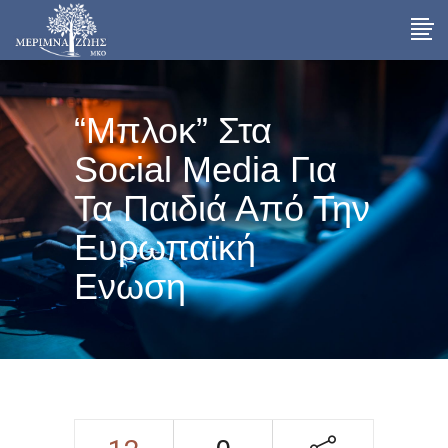
“Mπλοκ” Στα
Social Media Για
Τα Παιδιά Από Την
Ευρωπαϊκή
Ενωση