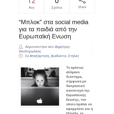
12
0
Share
Αυγ
Σχόλια
“Mπλοκ” στα social media
για τα παιδιά από την
Ευρωπαϊκή Ενωση
Δημοσιευτηκε απο
Δημήτρης
Θεοδορωλέας
Σε
Απεξάρτηση
,
Διαδύκτιο
,
Στήλες
Το αμέσως
επόμενο
διάστημα,
σύμφωνα με
δεσμευτικό
κανονισμό της
Ευρωπαϊκής
Ενωσης, τον
οποίο πρέπει να
εφαρμόσει και η
Ελλάδα, τα