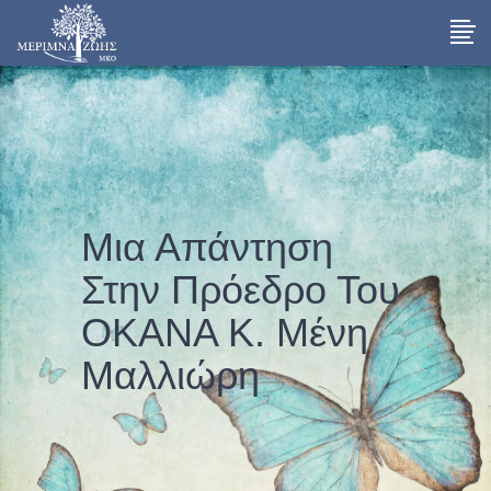
Μια Απάντηση
Στην Πρόεδρο Του
ΟΚΑΝΑ Κ. Μένη
Μαλλιώρη