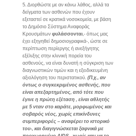
5. Διορθώστε με αν κάνω λάθος, αλλά τα
δείγματα των ασθενών που έχουν
εξεταστεί σε κρατικά νοσοκομεία, με βάση
το Δημόσιο Σύστημα Αναφοράς
Κρουσμάτων
φυλάσσονται
,- όπως μας
έχει εξηγηθεί δημοσιογραφικά-, ώστε σε
περίπτωση περίεργης ή ανεξήγητης
εξέλιξης στην κλινική πορεία του
ασθενούς, να είναι δυνατή η σύγκριση των
διαγνωστικών τιμών και η εξειδικευμένη
αξιολόγηση του περιστατικού.
(Π.χ., αν
όντως ο συγκεκριμένος ασθενής, που
είναι απεξαρτημένος, από τότε που
έγινε η πρώτη εξέταση , είναι αθλητής
με 5 νταν στο καράτε, μορφωμένος και
σοβαρός νέος, χωρίς επικίνδυνες
συμπεριφορές – αναφέρει το ιστορικό
του-, και διαγιγνώσκεται ξαφνικά με
προχωρημένο AIDS , χωρίς καν να το