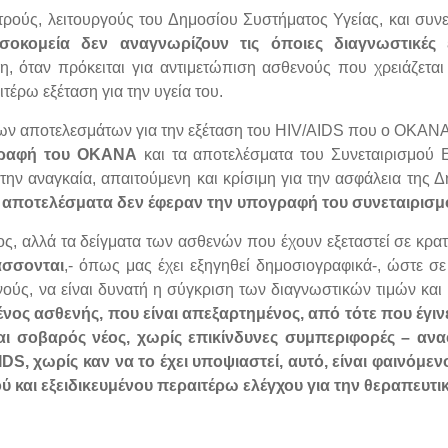
τρούς, λειτουργούς του Δημοσίου Συστήματος Υγείας, και συν
οκομεία δεν αναγνωρίζουν τις όποιες διαγνωστικές 
, όταν πρόκειται για αντιμετώπιση ασθενούς που χρειάζεται
τέρω εξέταση για την υγεία του.
των αποτελεσμάτων για την εξέταση του HIV/AIDS που ο ΟΚΑΝΑ 
γραφή του ΟΚΑΝΑ
και τα αποτελέσματα του Συνεταιρισμού 
 την αναγκαία, απαιτούμενη και κρίσιμη για την ασφάλεια της
 αποτελέσματα δεν έφεραν την υπογραφή του συνεταιρισ
ς, αλλά τα δείγματα των ασθενών που έχουν εξεταστεί σε κρα
σσονται
,- όπως μας έχει εξηγηθεί δημοσιογραφικά-, ώστε σ
νούς, να είναι δυνατή η σύγκριση των διαγνωστικών τιμών και 
ένος ασθενής, που είναι απεξαρτημένος, από τότε που έγιν
ι σοβαρός νέος, χωρίς επικίνδυνες συμπεριφορές – αναφέ
S, χωρίς καν να το έχει υποψιαστεί, αυτό, είναι φαινόμε
και εξειδικευμένου περαιτέρω ελέγχου για την θεραπευτι