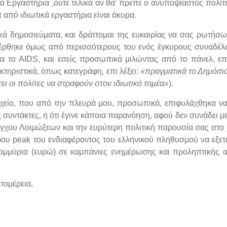
κά Εργαστήρια ,ούτε τελικά αν θα’ πρεπε ο ανυποψίαστος πολίτ
 από ιδιωτικά εργαστήρια είναι άκυρα.
ά δημοσιεύματα, και δράττομαι της ευκαιρίας να σας ρωτήσω 
ρθηκε όμως από περισσότερους του ενός έγκυρους συναδέλφο
για το AIDS, και εσείς προσωπικά μιλώντας από το πάνελ, ε
τηριστικά, όπως κατεγράφη, επι λέξει:
«πραγματικά το Δημόσιο 
ι οι πολίτες να στραφούν στον ιδιωτικό τομέα»
).
οιχείο, που από την πλευρά μου, προσωπικά, επιφυλάχθηκα ν
 συντάκτες, ή ότι έγινε κάποια παρανόηση, αφού δεν συνάδει με
χου Λοιμώξεων και την ευρύτερη πολιτική παρουσία σας στο 
ρου peak του ενδιαφέροντος του ελληνικού πληθυσμού να εξετα
τομμύρια (ευρώ) σε καμπάνιες ενημέρωσης και προληπτικής
τομέρεια,