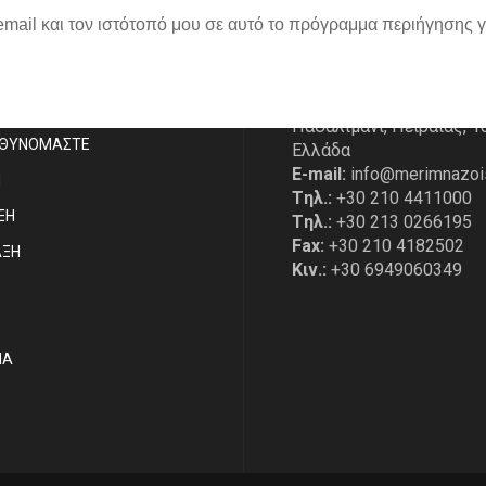
email και τον ιστότοπό μου σε αυτό το πρόγραμμα περιήγησης 
P
ΣΤΟΙΧΕΙΑ ΕΠΙΚΟΙΝΩΝΙ
Διεύθυνση:
Κουντουριώ
ΑΣΤE
Πασαλιμάνι, Πειραιάς, 1
ΥΘΥΝΟΜΑΣΤΕ
Ελλάδα
E-mail:
info@merimnazoi
Η
Tηλ.:
+30 210 4411000
ΞΗ
Tηλ.:
+30 213 0266195
Fax:
+30 210 4182502
ΑΞΗ
Κιν.:
+30 6949060349
ΙΑ