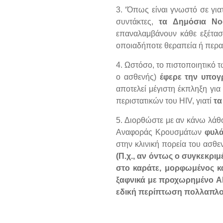
3. ‘Όπως είναι γνωστό σε για
συντάκτες,
τα Δημόσια Νοσ
επαναλαμβάνουν κάθε εξέταση
οποιαδήποτε θεραπεία ή περαι
4. Ωστόσο, το πιστοποιητικό 
ο ασθενής)
έφερε την υπο
αποτελεί μέγιστη έκπληξη για
περιστατικών του HIV, γιατί
τα
5. Διορθώστε με αν κάνω λάθο
Αναφοράς Κρουσμάτων
φυλά
στην κλινική πορεία του ασθε
(Π.χ., αν όντως ο συγκεκριμ
στο καράτε, μορφωμένος κα
ξαφνικά με προχωρημένο AID
εδική περίπτωση πολλαπλού 