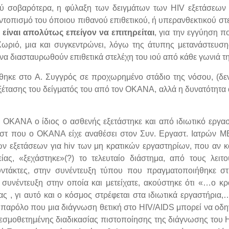
ολύ σοβαρότερα, η φύλαξη των δειγμάτων των ΗΙV εξετάσεω
εντοπισμό του όποιου πιθανού επιθετικού, ή υπερανθεκτικού στ
είναι απολύτως επείγον να επιτηρείται
, για την εγγύηση π
ωριό, μια και συγκεντρώνει, λόγω της άτυπης μετανάστευσης
να διασταυρωθούν επιθετικά στελέχη του ιού από κάθε γωνιά τη
ηκε στο Α. Συγγρός σε προχωρημένο στάδιο της νόσου, (δεν 
έτασης του δείγματός του από τον ΟΚΑΝΑ, αλλά η δυνατότητα 
ου ΟΚΑΝΑ ο ίδιος ο ασθενής εξετάστηκε και από ιδιωτικό εργασ
 τεστ που ο ΟΚΑΝΑ είχε αναθέσει στον Συν. Εργαστ. Ιατρών M
ν εξετάσεων για hiv των μη κρατικών εργαστηρίων, που αν κα
ίας, «ξεχάστηκε»(?) το τελευταίο διάστημα, από τους λει
υντάκτες, στην συνέντευξη τύπου που πραγματοποιήθηκε στι
η συνέντευξη στην οποία και μετείχατε, ακούστηκε ότι «…ο κ
ας , γι αυτό και ο κόσμος στρέφεται στα ιδιωτικά εργαστήρια
, παρόλο που μια διάγνωση θετική στο HIV/AIDS μπορεί να οδηγ
 θεσμοθετημένης διαδικασίας πιστοποίησης της διάγνωσης του H