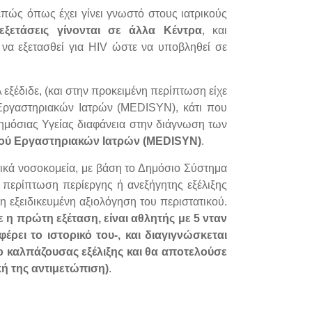
επώς όπως έχει γίνει γνωστό στους ιατρικούς
εξετάσεις γίνονται σε άλλα Κέντρα
, και
 να εξετασθεί για HIV ώστε να υποβληθεί σε
εξέδιδε, (και στην προκειμένη περίπτωση είχε
Εργαστηριακών Ιατρών (MEDISYΝ), κάτι που
 Δημόσιας Υγείας διαφάνεια στην διάγνωση των
μού Εργαστηριακών Ιατρών (MEDISYΝ)
.
τικά νοσοκομεία, με βάση το Δημόσιο Σύστημα
ε περίπτωση περίεργης ή ανεξήγητης εξέλιξης
η εξειδικευμένη αξιολόγηση του περιστατικού.
ε η πρώτη εξέταση, είναι αθλητής με 5 νταν
ρει το ιστορικό του-, και διαγιγνώσκεται
νο καλπάζουσας εξέλιξης και θα αποτελούσε
κή της αντιμετώπιση)
.