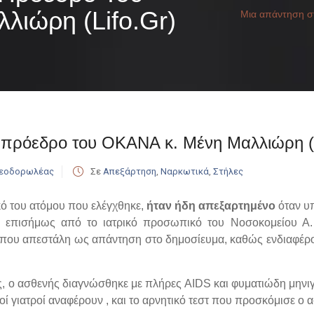
ιώρη (lifo.gr)
Μια απάντηση στ
πρόεδρο του ΟΚΑΝΑ κ. Μένη Μαλλιώρη (li
Θεοδορωλέας
Σε
Απεξάρτηση
,
Ναρκωτικά
,
Στήλες
ικό του ατόμου που ελέγχθηκε,
ήταν ήδη απεξαρτημένο
όταν υ
 επισήμως από το ιατρικό προσωπικό του Νοσοκομείου Α. Σ
που απεστάλη ως απάντηση στο δημοσίευμα, καθώς ενδιαφέροντ
ς, ο ασθενής διαγνώσθηκε με πλήρες AIDS και φυματιώδη μηνιγ
ικοί γιατροί αναφέρουν , και το αρνητικό τεστ που προσκόμισε