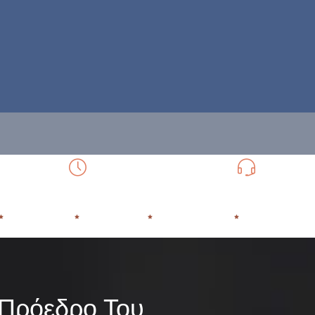
8:00 - 22:00
213 
Ώρες Λειτουργίας Δευτ- Παρασκευή.
Τηλ. 24ωρης εξυπ
ΕΞΑΡΤΗΣΗ
ΘΕΡΑΠΕΙΑ
ΥΠΟΣΤΗΡΙΞΗ
ΕΠΑΝΕΝΤΑΞ
 Πρόεδρο Του