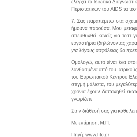
ελέγχει τα Ιδιωτικά Διαγνωστι
Περιστατικών του AΙDS τα τεστ
7. Σας παραπέμπω στα σχετικ
ήμουνα παρούσα. Μου μεταφέ
απευθυνθεί κανείς για τεστ 
εργαστήρια (δηλώνοντας χαρακ
για λόγους ασφάλειας θα πρέπε
Ομολογώ, αυτό είναι ένα στ
λανθασμένα από του ιατρικούς
του Ευρωπαικού Κέντρου Ελέγ
στιγμή μάλιστα, του μεγαλύτε
χρόνια έχουν δαπανηθεί εκα
γνωρίζετε.
Στην διάθεσή σας για κάθε λεπ
Με εκτίμηση, Μ.Π.
Πηγή: www.lifo.gr