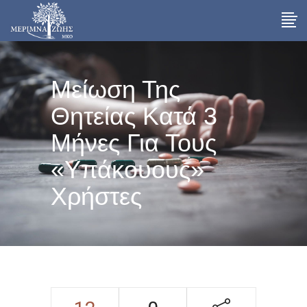
Μείωση Της
Θητείας Κατά 3
Μήνες Για Τους
«υπάκουους»
Χρήστες