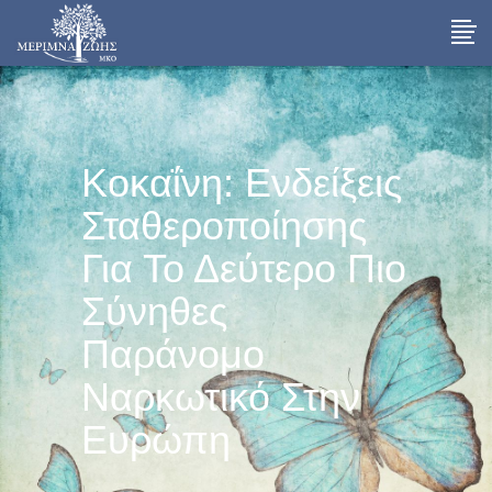
Κοκαΐνη: Ενδείξεις
Σταθεροποίησης
Για Το Δεύτερο Πιο
Σύνηθες
Παράνομο
Ναρκωτικό Στην
Ευρώπη