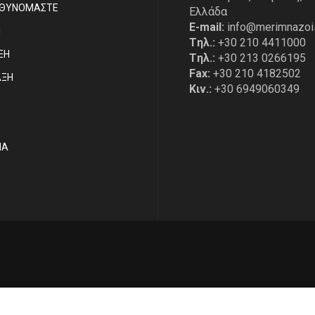
ΥΘΥΝΟΜΑΣΤΕ
Ελλάδα
E-mail:
info@merimnazoi
Η
Tηλ.:
+30 210 4411000
ΞΗ
Tηλ.:
+30 213 0266195
Fax:
+30 210 4182502
ΑΞΗ
Κιν.:
+30 6949060349
ΙΑ