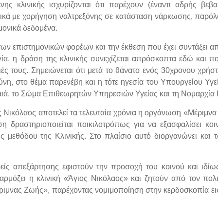
ένης κλινικής ισχυρίζονται ότι παρέχουν (έναντι αδρής βε
κά με χορήγηση ναλτρεξόνης σε κατάσταση νάρκωσης, παρόλο
μονικά δεδομένα.
ς των επιστημονικών φορέων και την έκθεση που έχει συντάξε
γία, η δράση της κλινικής συνεχίζεται απρόσκοπτα εδώ και 
ειές τους. Σημειώνεται ότι μετά το θάνατο ενός 30χρονου χρήστ
νη, στο θέμα παρενέβη και η τότε ηγεσία του Υπουργείου Υγεί
ιά, το Σώμα Επιθεωρητών Υπηρεσιών Υγείας και τη Νομαρχία 
ος Νικόλαος αποτελεί τα τελευταία χρόνια η οργάνωση «Μέριμ
ωση δραστηριοποιείται ποικιλοτρόπως για να εξασφαλίσει κο
ς μεθόδου της Κλινικής. Στο πλαίσιο αυτό διοργανώνει και τ
ρείς απεξάρτησης εφιστούν την προσοχή του κοινού και ιδίω
ρμόζει η κλινική «Άγιος Νικόλαος» και ζητούν από τον πολι
έριμνας Ζωής», παρέχοντας νομιμοποίηση στην κερδοσκοπία ει