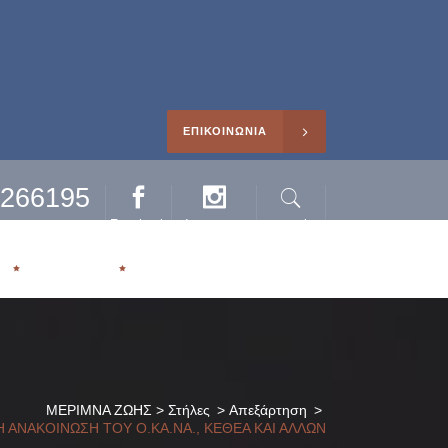
ΕΠΙΚΟΙΝΩΝΙΑ
0266195
Facebook
Instagram
Search
ηρέτησης
Η
ΑΡΘΡΑ
ΜΕΡΙΜΝΑ ΖΩΗΣ
>
Στήλες
>
Απεξάρτηση
>
Η ΑΝΑΚΟΙΝΩΣΗ ΤΟΥ Ο.ΚΑ.ΝΑ., ΚΕΘΕΑ ΚΑΙ ΑΛΛΩΝ