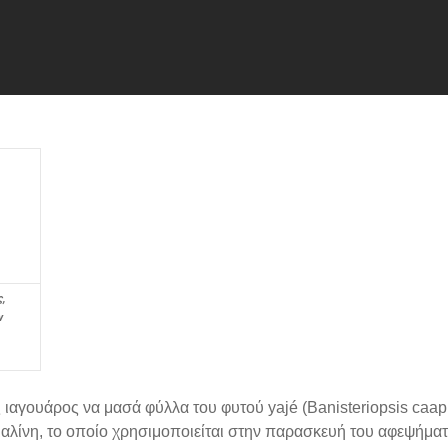
ς,
ν
ας ιαγουάρος να μασά φύλλα του φυτού yajé (Banisteriopsis caa
αλίνη, το οποίο χρησιμοποιείται στην παρασκευή του αφεψήματ