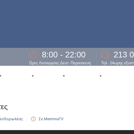
8:00 - 22:00
213 
Ώρες Λειτουργίας Δευτ- Παρασκευή.
Τηλ. 24ωρης εξυπ
ΕΞΑΡΤΗΣΗ
ΘΕΡΑΠΕΙΑ
ΥΠΟΣΤΗΡΙΞΗ
ΕΠΑΝΕΝΤΑΞ
τες
Θεοδορωλέας
Σε
MerimnaTV