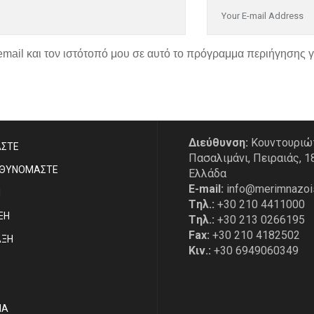
email και τον ιστότοπό μου σε αυτό το πρόγραμμα περιήγησης 
P
ΣΤΟΙΧΕΙΑ ΕΠΙΚΟΙΝΩΝΙ
Διεύθυνση:
Κουντουριώ
ΑΣΤE
Πασαλιμάνι, Πειραιάς, 1
ΥΘΥΝΟΜΑΣΤΕ
Ελλάδα
E-mail:
info@merimnazoi
Η
Tηλ.:
+30 210 4411000
ΞΗ
Tηλ.:
+30 213 0266195
Fax:
+30 210 4182502
ΑΞΗ
Κιν.:
+30 6949060349
ΙΑ