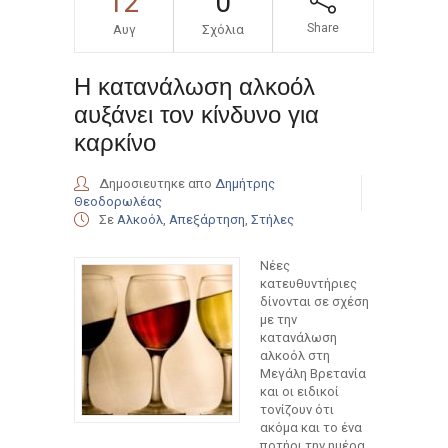
12
0
Share
Αυγ
Σχόλια
Η κατανάλωση αλκοόλ
αυξάνει τον κίνδυνο για
καρκίνο
Δημοσιευτηκε απο
Δημήτρης
Θεοδορωλέας
Σε
Αλκοόλ
,
Απεξάρτηση
,
Στήλες
Νέες
κατευθυντήριες
δίνονται σε σχέση
με την
κατανάλωση
αλκοόλ στη
Μεγάλη Βρετανία
και οι ειδικοί
τονίζουν ότι
ακόμα και το ένα
ποτήρι την ημέρα