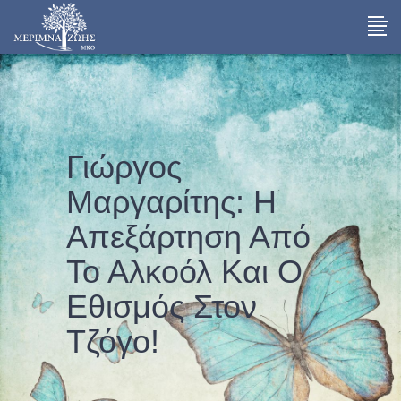
Γιώργος
Μαργαρίτης: Η
Απεξάρτηση Από
Το Αλκοόλ Και Ο
Εθισμός Στον
Τζόγο!