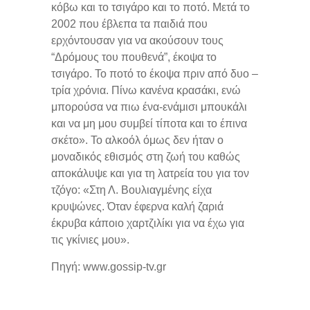
κόβω και το τσιγάρο και το ποτό. Μετά το
2002 που έβλεπα τα παιδιά που
ερχόντουσαν για να ακούσουν τους
“Δρόμους του πουθενά”, έκοψα το
τσιγάρο. Το ποτό το έκοψα πριν από δυο –
τρία χρόνια. Πίνω κανένα κρασάκι, ενώ
μπορούσα να πιω ένα-ενάμισι μπουκάλι
και να μη μου συμβεί τίποτα και το έπινα
σκέτο». Το αλκοόλ όμως δεν ήταν ο
μοναδικός εθισμός στη ζωή του καθώς
αποκάλυψε και για τη λατρεία του για τον
τζόγο: «Στη Λ. Βουλιαγμένης είχα
κρυψώνες. Όταν έφερνα καλή ζαριά
έκρυβα κάποιο χαρτζιλίκι για να έχω για
τις γκίνιες μου».
Πηγή: www.gossip-tv.gr