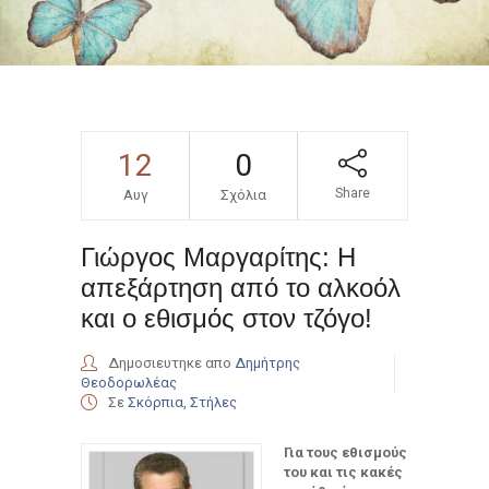
12
0
Share
Αυγ
Σχόλια
Γιώργος Μαργαρίτης: Η
απεξάρτηση από το αλκοόλ
και ο εθισμός στον τζόγο!
Δημοσιευτηκε απο
Δημήτρης
Θεοδορωλέας
Σε
Σκόρπια
,
Στήλες
Για τους εθισμούς
του και τις κακές