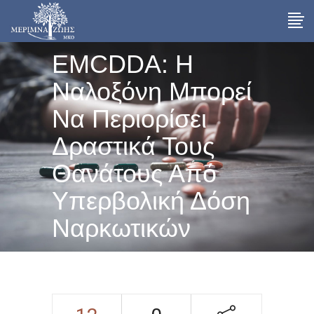
EMCDDA: Η
Ναλοξόνη Μπορεί
Να Περιορίσει
Δραστικά Τους
Θανάτους Από
Υπερβολική Δόση
Ναρκωτικών