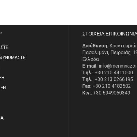
P
ΣΤΟΙΧΕΙΑ ΕΠΙΚΟΙΝΩΝΙ
Διεύθυνση:
Κουντουριώ
ΑΣΤE
Πασαλιμάνι, Πειραιάς, 1
ΥΘΥΝΟΜΑΣΤΕ
Ελλάδα
E-mail:
info@merimnazoi
Η
Tηλ.:
+30 210 4411000
ΞΗ
Tηλ.:
+30 213 0266195
Fax:
+30 210 4182502
ΑΞΗ
Κιν.:
+30 6949060349
ΙΑ