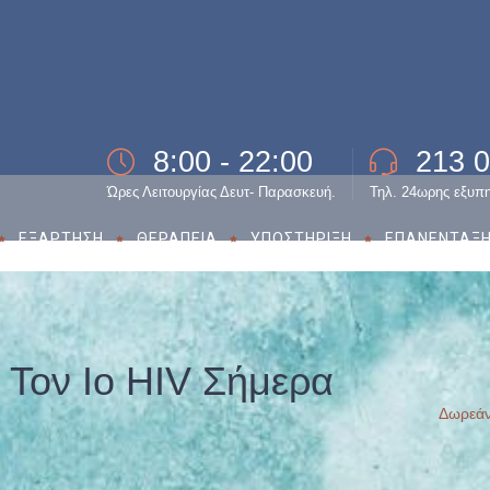
8:00 - 22:00
213 
Ώρες Λειτουργίας Δευτ- Παρασκευή.
Τηλ. 24ωρης εξυπ
ΕΞΑΡΤΗΣΗ
ΘΕΡΑΠΕΙΑ
ΥΠΟΣΤΗΡΙΞΗ
ΕΠΑΝΕΝΤΑΞ
 Τον Ιo HIV Σήμερα
Δωρεάν