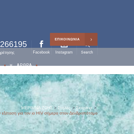
ΕΠΙΚΟΙΝΩΝΙΑ
0266195
Facebook
Instagram
Search
ηρέτησης
Η
ΑΡΘΡΑ
ΜΕΡΙΜΝΑ ΖΩΗΣ
>
Στήλες
>
Σκόρπια
>
 εξέταση για τον ιo HIV σήμερα στον Δενδροπόταμο