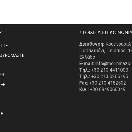
P
ΣΤΟΙΧΕΙΑ ΕΠΙΚΟΙΝΩΝΙ
Διεύθυνση:
Κουντουριώ
ΑΣΤE
Πασαλιμάνι, Πειραιάς, 1
ΥΘΥΝΟΜΑΣΤΕ
Ελλάδα
E-mail:
info@merimnazoi
Η
Tηλ.:
+30 210 4411000
ΞΗ
Tηλ.:
+30 213 0266195
Fax:
+30 210 4182502
ΑΞΗ
Κιν.:
+30 6949060349
ΙΑ