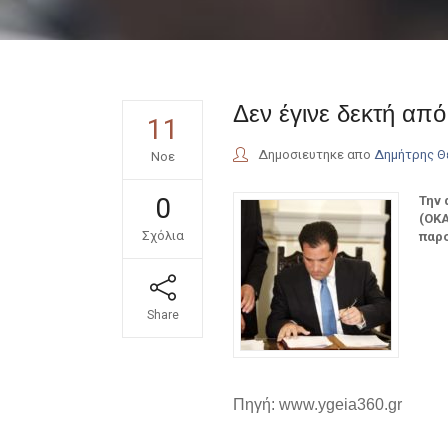
Δεν έγινε δεκτή α
11
Δημοσιευτηκε απο
Δημήτρης 
Νοε
0
Την 
(ΟΚΑ
Σχόλια
παρο
Share
Πηγή: www.ygeia360.gr