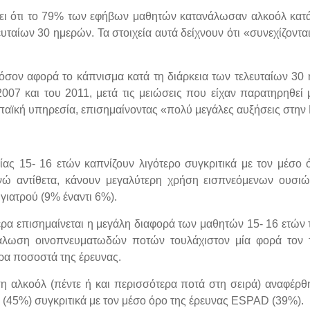
νει ότι το 79% των εφήβων μαθητών κατανάλωσαν αλκοόλ κατά 
ευταίων 30 ημερών. Τα στοιχεία αυτά δείχνουν ότι «συνεχίζοντ
όσον αφορά το κάπνισμα κατά τη διάρκεια των τελευταίων 30 
2007 και του 2011, μετά τις μειώσεις που είχαν παρατηρηθεί
αϊκή υπηρεσία, επισημαίνοντας «πολύ μεγάλες αυξήσεις στην 
κίας 15- 16 ετών καπνίζουν λιγότερο συγκριτικά με τον μέ
ώ αντίθετα, κάνουν μεγαλύτερη χρήση εισπνεόμενων ουσιών
γιατρού (9% έναντι 6%).
ερα επισημαίνεται η μεγάλη διαφορά των μαθητών 15- 16 ετών
λωση οινοπνευματωδών ποτών τουλάχιστον μία φορά τον τε
ρα ποσοστά της έρευνας.
ση αλκοόλ (πέντε ή και περισσότερα ποτά στη σειρά) αναφέ
ς (45%) συγκριτικά με τον μέσο όρο της έρευνας ESPAD (39%).