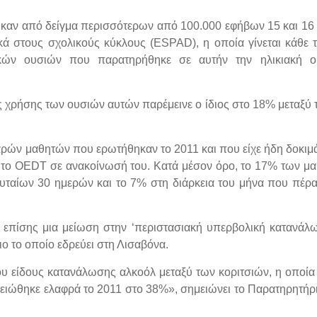
ηκαν από δείγμα περισσότερων από 100.000 εφήβων 15 και 1
ικά στους σχολικούς κύκλους (ESPAD), η οποία γίνεται κάθε 
ών ουσιών που παρατηρήθηκε σε αυτήν την ηλικιακή ομ
ς χρήσης των ουσιών αυτών παρέμεινε ο ίδιος στο 18% μεταξύ τ
ρών μαθητών που ερωτήθηκαν το 2011 και που είχε ήδη δοκιμάσ
ι το OEDT σε ανακοίνωσή του. Κατά μέσον όρο, το 17% των μα
ευταίων 30 ημερών και το 7% στη διάρκεια του μήνα που πέρα
επίσης μια μείωση στην ‘περιστασιακή υπερβολική κατανάλω
ο το οποίο εδρεύει στη Λισαβόνα.
ου είδους κατανάλωσης αλκοόλ μεταξύ των κοριτσιών, η οποί
μειώθηκε ελαφρά το 2011 στο 38%», σημειώνει το Παρατηρητήρ