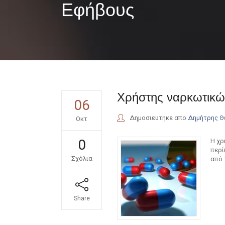
Εφήβους
Χρήστης ναρκωτικώ
06
Δημοσιευτηκε απο
Δημήτρης 
Οκτ
0
Η χρ
περί
Σχόλια
από 
Share