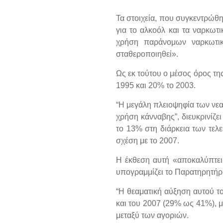
Τα στοιχεία, που συγκεντρώθ
για το αλκοόλ και τα ναρκωτ
χρήση παράνομων ναρκωτικ
σταθεροποιηθεί».
Ως εκ τούτου ο μέσος όρος τη
1995 και 20% το 2003.
“Η μεγάλη πλειοψηφία των νεα
χρήση κάνναβης”, διευκρινίζε
το 13% στη διάρκεια των τελ
σχέση με το 2007.
Η έκθεση αυτή «αποκαλύπτει 
υπογραμμίζει το Παρατηρητήρι
“Η θεαματική αύξηση αυτού τ
και του 2007 (29% ως 41%), 
μεταξύ των αγοριών.