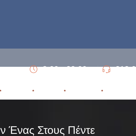
8:00 - 22:00
213 
Ώρες Λειτουργίας Δευτ- Παρασκευή.
Τηλ. 24ωρης εξυπ
ΕΞΑΡΤΗΣΗ
ΘΕΡΑΠΕΙΑ
ΥΠΟΣΤΗΡΙΞΗ
ΕΠΑΝΕΝΤΑΞ
ν Ένας Στους Πέντε