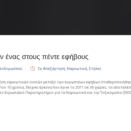
ν ένας στους πέντε εφήβους
Θεοδορωλέας
Σε
Απεξάρτηση
,
Ναρκωτικά
,
Στήλες
ήση ναρκωτικών ουσιών μεταξύ των ευρωπαίων εφήβων σταθεροποιήθηκε 
που 10 χρόνια, δείχνει έρευνα που έγινε το 2011 σε 36 χώρες, τα αποτε
το Ευρωπαϊκό Παρατηρητήριο για τα Ναρκωτικά και την Τοξικομανία (OED