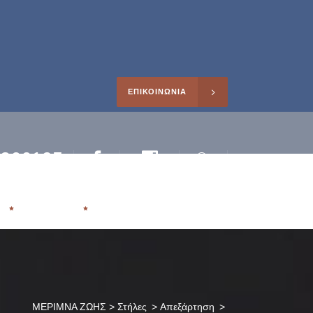
ΕΠΙΚΟΙΝΩΝΙΑ
0266195
Facebook
Instagram
Search
ηρέτησης
Η
ΑΡΘΡΑ
ΜΕΡΙΜΝΑ ΖΩΗΣ
>
Στήλες
>
Απεξάρτηση
>