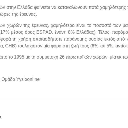
τών στην Ελλάδα φαίνεται να καταναλώνουν ποτά χαμηλότερης π
χώρες της έρευνας.
των χωρών της έρευνας, χαμηλότερο είναι το ποσοστό των μ
(17% μέσος όρος ESPAD, έναντι 8% Ελλάδας). Τέλος, παρόμοιο
φορά τη χρήση οποιασδήποτε παράνομης ουσίας εκτός από κά
α, GHB) τουλάχιστον μία φορά στη ζωή τους (6% και 5%, αντίστ
από το 1995 με τη συμμετοχή 26 ευρωπαϊκών χωρών, μία εκ τω
ή Ομάδα Υγείαonline
Α