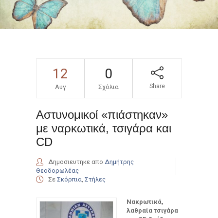
12
0
Share
Αυγ
Σχόλια
Αστυνομικοί «πιάστηκαν»
με ναρκωτικά, τσιγάρα και
CD
Δημοσιευτηκε απο
Δημήτρης
Θεοδορωλέας
Σε
Σκόρπια
,
Στήλες
Νακρωτικά,
λαθραία τσιγάρα