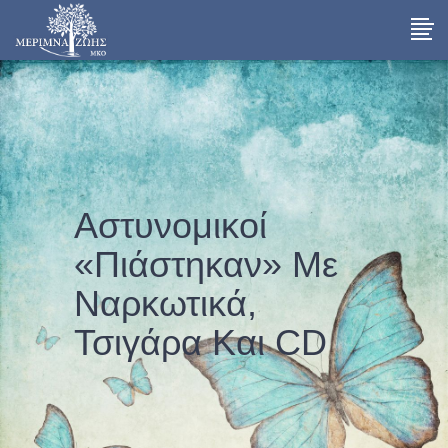
Αστυνομικοί
«πιάστηκαν» Με
Ναρκωτικά,
Τσιγάρα Και CD