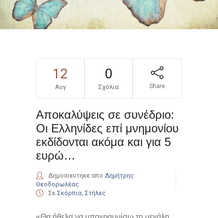
12
0
Share
Αυγ
Σχόλια
Αποκαλύψεις σε συνέδριο:
Oι Ελληνίδες επί μνημονίου
εκδίδονται ακόμα και για 5
ευρώ…
Δημοσιευτηκε απο
Δημήτρης
Θεοδορωλέας
Σε
Σκόρπια
,
Στήλες
«Θα ήθελα να υπογραμμίσω τη μεγάλη