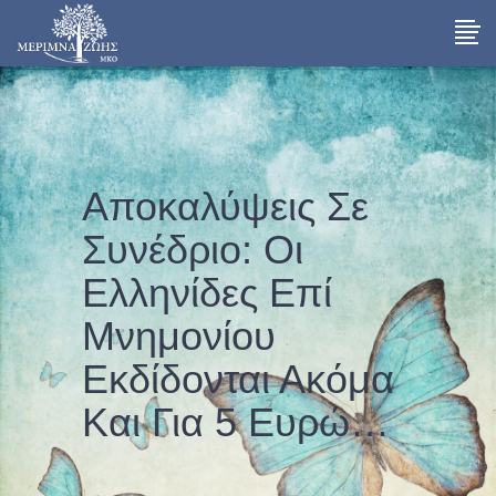
Αποκαλύψεις Σε
Συνέδριο: Oι
Ελληνίδες Επί
Μνημονίου
Εκδίδονται Ακόμα
Και Για 5 Ευρώ…