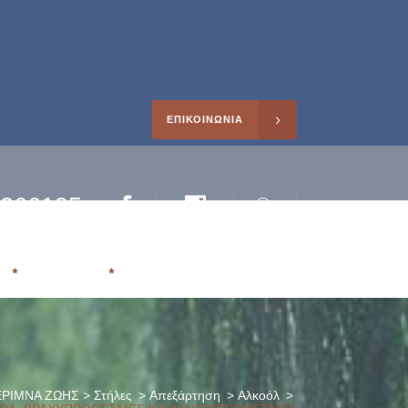
ΕΠΙΚΟΙΝΩΝΙΑ
0266195
Facebook
Instagram
Search
ηρέτησης
Η
ΑΡΘΡΑ
ΡΙΜΝΑ ΖΩΗΣ
>
Στήλες
>
Απεξάρτηση
>
Αλκοόλ
>