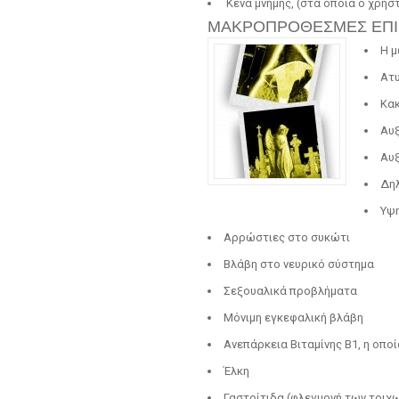
Κενά μνήμης, (στα οποία ο χρήσ
ΜΑΚΡΟΠΡΟΘΕΣΜΕΣ ΕΠΙ
Η μ
Ατυ
Κακ
Αυξ
Αυξ
Δη
Υψη
Αρρώστιες στο συκώτι
Βλάβη στο νευρικό σύστημα
Σεξουαλικά προβλήματα
Μόνιμη εγκεφαλική βλάβη
Ανεπάρκεια Βιταμίνης B1, η οπο
Έλκη
Γαστρίτιδα (φλεγμονή των τοιχ