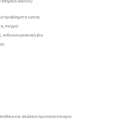
ν επήρεια αλκοόλ)
λά προβλήματα υγείας.
α, πνιγμοί
, ενδοοικογενειακή βία
τας
, απάθεια και απώλεια προσανατολισμού