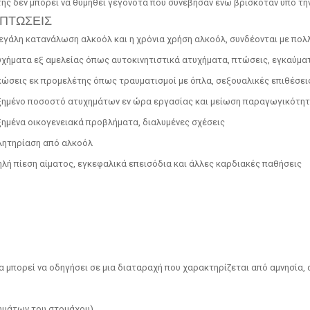
της δεν μπορεί να θυμηθεί γεγονότα που συνέβησαν ενώ βρισκόταν υπό τη
ΠΤΩΣΕΙΣ
εγάλη κατανάλωση αλκοόλ και η χρόνια χρήση αλκοόλ, συνδέονται με πολ
χήματα εξ αμελείας όπως αυτοκινητιστικά ατυχήματα, πτώσεις, εγκαύματ
ώσεις εκ προμελέτης όπως τραυματισμοί με όπλα, σεξουαλικές επιθέσεις
ημένο ποσοστό ατυχημάτων εν ώρα εργασίας και μείωση παραγωγικότη
ημένα οικογενειακά προβλήματα, διαλυμένες σχέσεις
λητηρίαση από αλκοόλ
λή πίεση αίματος, εγκεφαλικά επεισόδια και άλλες καρδιακές παθήσεις
ία μπορεί να οδηγήσει σε μια διαταραχή που χαρακτηρίζεται από αμνησία
ωμάτων του στομάχου)