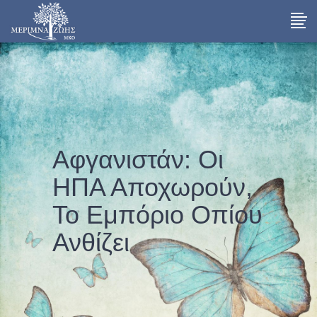
Αφγανιστάν: Οι
ΗΠΑ Αποχωρούν,
Το Εμπόριο Οπίου
Ανθίζει