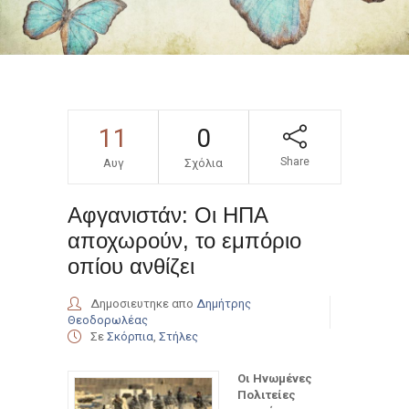
11
0
Share
Αυγ
Σχόλια
Αφγανιστάν: Οι ΗΠΑ
αποχωρούν, το εμπόριο
οπίου ανθίζει
Δημοσιευτηκε απο
Δημήτρης
Θεοδορωλέας
Σε
Σκόρπια
,
Στήλες
Οι Ηνωμένες
Πολιτείες