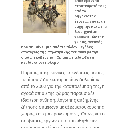
αποσύρουν τα
στρατεύματά τους
από το
Αφγανιστάν
έχοντας χάσει τη
μάχη της κατά της
βιομηχανίας
ναρκωτικών της
χώρας, γεγονός
που σημαίνει μια από τις πλέον μεγάλες
αποτυχίες της στρατηγικής του 2009 με την
οποία η κυβέρνηση Ομπάμα επεδίωξε να
κερδίσει τον πόλεμο.
Παρά τις αμερικανικές επενδύσεις ύψους
περίπου 7 δισεκατομμυρίων δολαρίων
από το 2002 για την καταπολέμησή της, η
αγορά οπίου της χώρας παρουσιάζει
ιδιαίτερη άνθηση, λόγω της αυξημένης
ζήτησης σύμφωνα με αξιωματούχους της
χώρας και εμπειρογνώμονες. Όπως και οι
συμβάσεις έργων που προωθήθηκαν
μέσω του πολέμου έτσι και το όπιο που