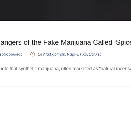
ngers of the Fake Marijuana Called ‘Spice’
Θεοδορωλέας
Σε
Απεξάρτηση
,
Ναρκωτικά
,
Στήλες
te that synthetic marijuana, often marketed as “natural incense,”