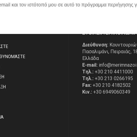
email και τον ιστότοπό μου σε αυτό το πρόγραμμα περιήγησης 
P
ΣΤΟΙΧΕΙΑ ΕΠΙΚΟΙΝΩΝΙ
Διεύθυνση:
Κουντουριώ
ΑΣΤE
Πασαλιμάνι, Πειραιάς, 1
ΥΘΥΝΟΜΑΣΤΕ
Ελλάδα
E-mail:
info@merimnazoi
Η
Tηλ.:
+30 210 4411000
ΞΗ
Tηλ.:
+30 213 0266195
Fax:
+30 210 4182502
ΑΞΗ
Κιν.:
+30 6949060349
ΙΑ