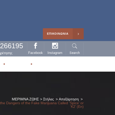
ΕΠΙΚΟΙΝΩΝΙΑ
0266195
Facebook
Instagram
Search
ηρέτησης
Η
ΑΡΘΡΑ
ΜΕΡΙΜΝΑ ΖΩΗΣ
>
Στήλες
>
Απεξάρτηση
>
the Dangers of the Fake Marijuana Called ‘Spice’ or
‘K2’ (En)