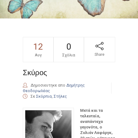
12
0
Share
Αυγ
Σχόλια
Σκύρος
Δημοσιευτηκε απο
Δημήτρης
Θεοδορωλέας
Σε
Σκόρπια
,
Στήλες
Μετά και τα
τελευταία,
αναπάντεχα
γεγονότα, ο
Ζυλιέν Λαφάργκ,