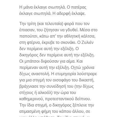
Η μάνα έκλαιγε σιωπηλά. Ο πατέρας
έκλαιγε σιωπηλά. Η αδερφή έκλαψε.
Την τρίτη (και τελευταία) φορά που τον
έπιασαν, του ζήτησαν να γδυθεί. Μέσα στο
παπούτσι, κάτω απ’ την αθλητική κάλτσα,
στη φτέρνα, έκρυβε το σκονάκι. Ο Ζυλιέν
δεν περίμενε αυτή την εξέλιξη. Ο
δικηγόρος δεν περίμενε αυτή την εξέλιξη.
Οι μπάτσοι διψούσαν για αίμα. Και
περίμεναν αυτή την εξέλιξη. Οχτώ χρόνια
δίχως αναστολή. Η ετυμηγορία λούστραρε
για μια στιγμή τον οισοφάγο του δικαστή,
βράχνιασε την συνείδησή του (την δίχως
στίχους ή αλκοόλ) την ώρα του
καθημερινού, προτεσταντικού δείπνου.
Την ίδια στιγμή, ο δικηγόρος ξέπλενε την
ατιμασμένη φήμη του κάπου άλλου, σε