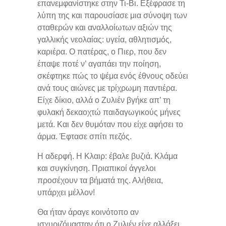
επανεμφανίστηκε στην Τι-Βι. Εξέφρασε τη
λύπη της και παρουσίασε μια σύνοψη των
σταθερών και αναλλοίωτων αξιών της
γαλλικής νεολαίας: υγεία, αθλητισμός,
καριέρα. Ο πατέρας, ο Πιερ, που δεν
έπαψε ποτέ ν’ αγαπάει την ποίηση,
σκέφτηκε πώς το ψέμα ενός έθνους οδεύει
ανά τους αιώνες με τρίχρωμη παντιέρα.
Είχε δίκιο, αλλά ο Ζυλιέν βγήκε απ’ τη
φυλακή δεκαοχτώ παιδαγωγικούς μήνες
μετά. Και δεν θυμόταν που είχε αφήσει το
άρμα. Έφτασε σπίτι πεζός.
Η αδερφή. Η Κλαιρ: έβαλε βυζιά. Κλάμα
και συγκίνηση. Πριαπικοί άγγελοι
προσέχουν τα βήματά της. Αλήθεια,
υπάρχει μέλλον!
Θα ήταν άραγε κοινότοπο αν
ισχυριζόμασταν ότι ο Ζυλιέν είχε αλλάξει