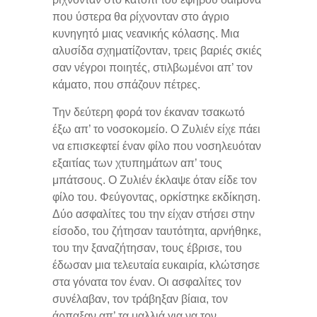
που ύστερα θα ρίχνονταν στο άγριο
κυνηγητό μιας νεανικής κόλασης. Μια
αλυσίδα σχηματίζονταν, τρεις βαριές σκιές
σαν νέγροι ποιητές, στιλβωμένοι απ’ τον
κάματο, που σπάζουν πέτρες.
Την δεύτερη φορά τον έκαναν τσακωτό
έξω απ’ το νοσοκομείο. Ο Ζυλιέν είχε πάει
να επισκεφτεί έναν φίλο που νοσηλευόταν
εξαιτίας των χτυπημάτων απ’ τους
μπάτσους. Ο Ζυλιέν έκλαψε όταν είδε τον
φίλο του. Φεύγοντας, ορκίστηκε εκδίκηση.
Δύο ασφαλίτες του την είχαν στήσει στην
είσοδο, του ζήτησαν ταυτότητα, αρνήθηκε,
του την ξαναζήτησαν, τους έβρισε, του
έδωσαν μια τελευταία ευκαιρία, κλώτσησε
στα γόνατα τον έναν. Οι ασφαλίτες τον
συνέλαβαν, τον τράβηξαν βίαια, τον
άρπαξαν απ’ τα μαλλιά για να τον