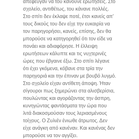
απέφευγαν να του κάνουνε ερωτήσεις. Στο
σχολείο, αντιθέτως, του κάνανε πολλές.
Στο σπίτι δεν έκλαψε ποτέ, έτσι κανείς απ’
τους δικούς του δεν είχε την ευκαιρία να
τον παρηγορήσει, κανείς, επίσης, δεν θα
μπορούσε να κατηγορηθεί ότι τον είδε να
πονάει και αδιαφόρησε. Η έλλειψη
ερωτήσεων κάλυπτε και τις νυχτερινές
ώρες που έβγαινε έξω. Στο σπίτι λέγανε
ότι έχει γκόμενα, κόβανε στα τρία την
παρηγοριά και την έπιναν με βουβό λυγμό.
Στο σχολείο είχαν αντίθετη άποψη. Ήταν
σίγουροι πως ξημερώνει στα αλισβερίσια,
πουλώντας και αγοράζοντας την άσπρη,
κυνηγώντας φαντάσματα την ώρα που
λιτά διακοσμούσαν τους λεριασμένους
τοίχους. Ο Ζυλιέν ένιωθε άτρωτος. Δεν
είχε ανάγκη από κανέναν. Και κανένας δεν
μπορούσε να τον αγγίξει.