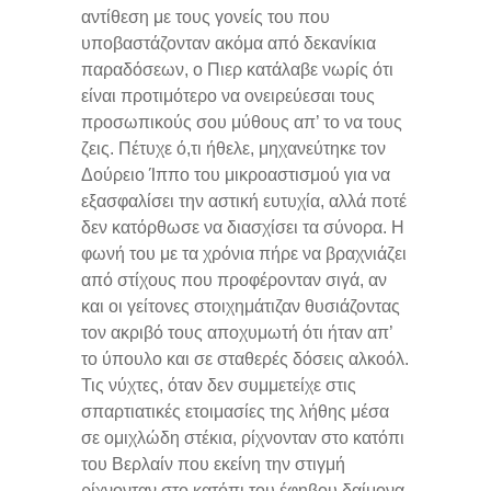
αντίθεση με τους γονείς του που
υποβαστάζονταν ακόμα από δεκανίκια
παραδόσεων, ο Πιερ κατάλαβε νωρίς ότι
είναι προτιμότερο να ονειρεύεσαι τους
προσωπικούς σου μύθους απ’ το να τους
ζεις. Πέτυχε ό,τι ήθελε, μηχανεύτηκε τον
Δούρειο Ίππο του μικροαστισμού για να
εξασφαλίσει την αστική ευτυχία, αλλά ποτέ
δεν κατόρθωσε να διασχίσει τα σύνορα. Η
φωνή του με τα χρόνια πήρε να βραχνιάζει
από στίχους που προφέρονταν σιγά, αν
και οι γείτονες στοιχημάτιζαν θυσιάζοντας
τον ακριβό τους αποχυμωτή ότι ήταν απ’
το ύπουλο και σε σταθερές δόσεις αλκοόλ.
Τις νύχτες, όταν δεν συμμετείχε στις
σπαρτιατικές ετοιμασίες της λήθης μέσα
σε ομιχλώδη στέκια, ρίχνονταν στο κατόπι
του Βερλαίν που εκείνη την στιγμή
ρίχνονταν στο κατόπι του έφηβου δαίμονα