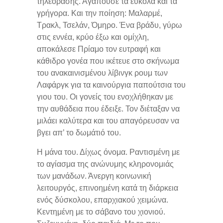
τηλεόρασης. Αγαπούσε τα εύκολα και τα
γρήγορα. Και την ποίηση: Μαλαρμέ,
Τρακλ, Τσελάν, Όμηρο. Ένα βράδυ, γύρω
στις εννέα, κρύο έξω και ομίχλη,
αποκάλεσε Πρίαμο τον ευτραφή και
κάθιδρο γονέα που ικέτευε στο σκήνωμα
του ανακαινισμένου λίβινγκ ρουμ των
Λαφάργκ για τα καινούργια παπούτσια του
γιου του. Οι γονείς του ενοχλήθηκαν με
την αυθάδεια που έδειξε. Τον διέταξαν να
μιλάει καλύτερα και του απαγόρευσαν να
βγει απ’ το δωμάτιό του.
Η μάνα του. Δίχως όνομα. Ραντισμένη με
το αγίασμα της ανώνυμης κληρονομιάς
των μανάδων. Άνεργη κοινωνική
λειτουργός, επινοημένη κατά τη διάρκεια
ενός δύσκολου, επαρχιακού χειμώνα.
Κεντημένη με το σάβανο του χιονιού.