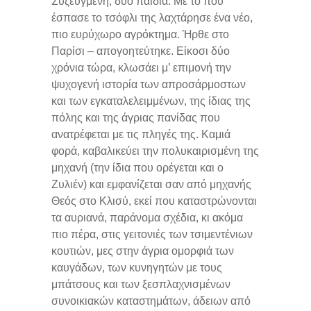
Συζευγμένη, δύο παιδιά. Με το που
έσπασε το τσόφλι της λαχτάρησε ένα νέο,
πιο ευρύχωρο αγρόκτημα. Ήρθε στο
Παρίσι – απογοητεύτηκε. Είκοσι δύο
χρόνια τώρα, κλωσάει μ’ επιμονή την
ψυχογενή ιστορία των απροσάρμοστων
και των εγκαταλελειμμένων, της ίδιας της
πόλης και της άγριας πανίδας που
ανατρέφεται με τις πληγές της. Καμιά
φορά, καβαλικεύει την πολυκαιρισμένη της
μηχανή (την ίδια που ορέγεται και ο
Ζυλιέν) και εμφανίζεται σαν από μηχανής
Θεός στο Κλισύ, εκεί που καταστρώνονται
τα αυριανά, παράνομα σχέδια, κι ακόμα
πιο πέρα, στις γειτονιές των τσιμεντένιων
κουτιών, μες στην άγρια ομορφιά των
καυγάδων, των κυνηγητών με τους
μπάτσους και των ξεσπλαχνισμένων
συνοικιακών καταστημάτων, άδειων από