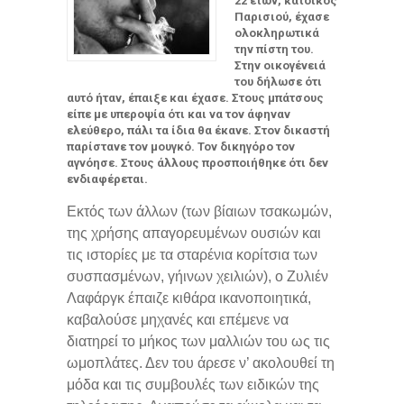
22 ετών, κάτοικος
Παρισιού, έχασε
ολοκληρωτικά
την πίστη του.
Στην οικογένειά
του δήλωσε ότι
αυτό ήταν, έπαιξε και έχασε. Στους μπάτσους
είπε με υπεροψία ότι και να τον άφηναν
ελεύθερο, πάλι τα ίδια θα έκανε. Στον δικαστή
παρίστανε τον μουγκό. Τον δικηγόρο τον
αγνόησε. Στους άλλους προσποιήθηκε ότι δεν
ενδιαφέρεται.
Εκτός των άλλων (των βίαιων τσακωμών,
της χρήσης απαγορευμένων ουσιών και
τις ιστορίες με τα σταρένια κορίτσια των
συσπασμένων, γήινων χειλιών), ο Ζυλιέν
Λαφάργκ έπαιζε κιθάρα ικανοποιητικά,
καβαλούσε μηχανές και επέμενε να
διατηρεί το μήκος των μαλλιών του ως τις
ωμοπλάτες. Δεν του άρεσε ν’ ακολουθεί τη
μόδα και τις συμβουλές των ειδικών της