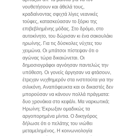
νουθετήσουν και άθελά τους,
κραδαίνοντας σφιχτά λίγες νεανικές
τούφες, κατασκεύασαν το ξόρκι της
επιβεβλημένης μόδας. Στο δρόμο, στο
αυτοκίνητο, του δώρισαν κι ένα σακουλάκι
ηρωίνης. Για τις δύσκολες νύχτες του
χειμώνα. Οι μπάτσοι πίστεψαν ότι ο
αγώνας τώρα δικαιώνεται. Οι
δημοσιογράφοι αγνόησαν παντελώς την
υπόθεση. Οι γονείς άργησαν να φτάσουν,
έτρεχαν νυχθημερόν στα ινστιτούτα για την
σιλικόνη. Αναπόφευκτα και οι δικαστές δεν
μπορούσαν να κάνουν πολλά πράγματα:
δυο χρονάκια στο κεφάλι. Μα ναρκωτικά;
Ηρωίνη; Έκρωξαν ομαδικώς τα
αργοπορημένα μίντια. Ο δικηγόρος
δήλωσε ότι ο πελάτης του νιώθει
μεταμελημένος. Η κοινωνιολογία