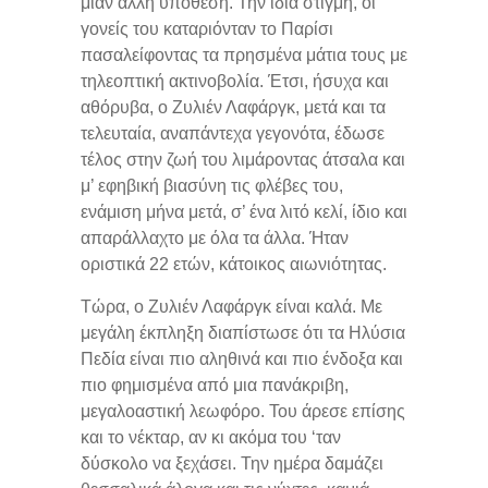
μιαν άλλη υπόθεση. Την ίδια στιγμή, οι
γονείς του καταριόνταν το Παρίσι
πασαλείφοντας τα πρησμένα μάτια τους με
τηλεοπτική ακτινοβολία. Έτσι, ήσυχα και
αθόρυβα, ο Ζυλιέν Λαφάργκ, μετά και τα
τελευταία, αναπάντεχα γεγονότα, έδωσε
τέλος στην ζωή του λιμάροντας άτσαλα και
μ’ εφηβική βιασύνη τις φλέβες του,
ενάμιση μήνα μετά, σ’ ένα λιτό κελί, ίδιο και
απαράλλαχτο με όλα τα άλλα. Ήταν
οριστικά 22 ετών, κάτοικος αιωνιότητας.
Τώρα, ο Ζυλιέν Λαφάργκ είναι καλά. Με
μεγάλη έκπληξη διαπίστωσε ότι τα Ηλύσια
Πεδία είναι πιο αληθινά και πιο ένδοξα και
πιο φημισμένα από μια πανάκριβη,
μεγαλοαστική λεωφόρο. Του άρεσε επίσης
και το νέκταρ, αν κι ακόμα του ‘ταν
δύσκολο να ξεχάσει. Την ημέρα δαμάζει