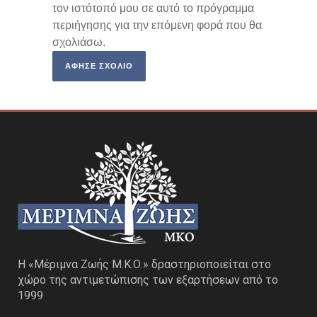
τον ιστότοπό μου σε αυτό το πρόγραμμα
περιήγησης για την επόμενη φορά που θα
σχολιάσω.
Η «Μέριμνα Ζωής Μ.Κ.Ο.» δραστηριοποιείται στο
χώρο της αντιμετώπισης των εξαρτήσεων από το
1999