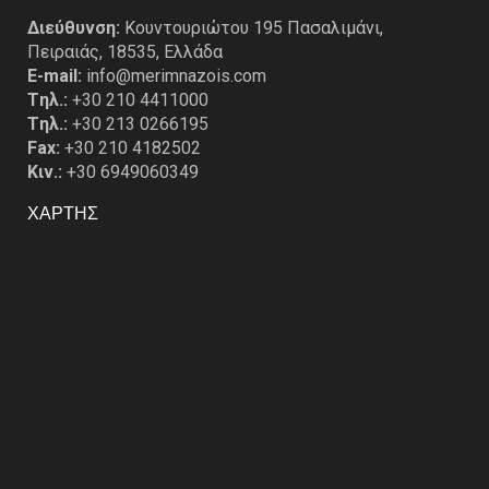
Διεύθυνση:
Κουντουριώτου 195 Πασαλιμάνι,
Πειραιάς, 18535, Ελλάδα
E-mail:
info@merimnazois.com
Tηλ.:
+30 210 4411000
Tηλ.:
+30 213 0266195
Fax:
+30 210 4182502
Κιν.:
+30 6949060349
ΧΑΡΤΗΣ