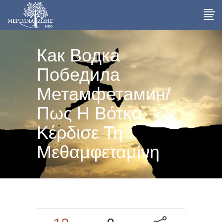
Как Водка
Победила
Метамфетамин/
Πως Η Βότκα
Κέρδισε Τη
Μεθαμφεταμίνη