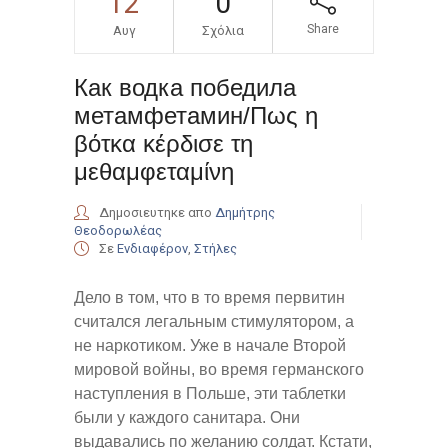
12
0
Share
Αυγ
Σχόλια
Как водка победила
метамфетамин/Πως η
βότκα κέρδισε τη
μεθαμφεταμίνη
Δημοσιευτηκε απο
Δημήτρης
Θεοδορωλέας
Σε
Ενδιαφέρον
,
Στήλες
Дело в том, что в то время первитин
считался легальным стимулятором, а
не наркотиком. Уже в начале Второй
мировой войны, во время германского
наступления в Польше, эти таблетки
были у каждого санитара. Они
выдавались по желанию солдат. Кстати,