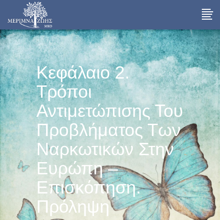
Κεφάλαιο 2.
Τρόποι
Αντιμετώπισης Του
Προβλήματος Των
Ναρκωτικών Στην
Ευρώπη –
Επισκόπηση.
Πρόληψη