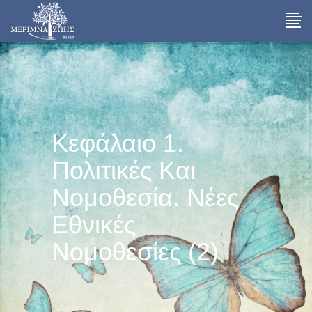
Κεφάλαιο 1.
Πολιτικές Και
Νομοθεσία. Νέες
Εθνικές
Νομοθεσίες (2)