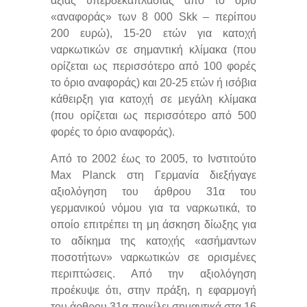
αξίας υπερδεκαπλάσιας από το όριο
«αναφοράς» των 8 000 Skk – περίπου
200 ευρώ), 15-20 ετών για κατοχή
ναρκωτικών σε σημαντική κλίμακα (που
ορίζεται ως περισσότερο από 100 φορές
το όριο αναφοράς) και 20-25 ετών ή ισόβια
κάθειρξη για κατοχή σε μεγάλη κλίμακα
(που ορίζεται ως περισσότερο από 500
φορές το όριο αναφοράς).
Από το 2002 έως το 2005, το Ινστιτούτο
Max Planck στη Γερμανία διεξήγαγε
αξιολόγηση του άρθρου 31α του
γερμανικού νόμου για τα ναρκωτικά, το
οποίο επιτρέπει τη μη άσκηση δίωξης για
το αδίκημα της κατοχής «ασήμαντων
ποσοτήτων» ναρκωτικών σε ορισμένες
περιπτώσεις. Από την αξιολόγηση
προέκυψε ότι, στην πράξη, η εφαρμογή
του άρθρου 31α ποικίλει σημαντικά στα 16